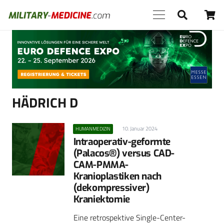
Anzeige
HÄDRICH D
10. Januar 2024
HUMANMEDIZIN
Intraoperativ-geformte
(Palacos®) versus CAD-
CAM-PMMA-
Kranioplastiken nach
(dekompressiver)
Kraniektomie
Eine retrospektive Single-Center-