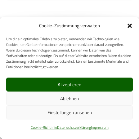
Cookie-Zustimmung verwalten
Um dir ein optimales Erlebnis zu bieten, verwenden wir Technologien wie
Cookies, um Geräteinformationen zu speichern und/oder darauf zuzugreifen.
Carl-Zeiss-Straße 5
Wenn du diesen Technologien zustimmst, können wir Daten wie das
Surfverhalten oder eindeutige IDs auf dieser Website verarbeiten. Wenn du deine
53340 Meckenheim
Zustimmung nicht erteilst oder zurückziehst, können bestimmte Merkmale und
Funktionen beeinträchtigt werden.
Telefon: +49 (0)2225 / 88 89 – 0
digital@cpm-verlag.de
Akzeptieren
Ablehnen
Einstellungen ansehen
Cookie-Richtlinie
Datenschutzerklärung
Impressum
ÜBER UNS