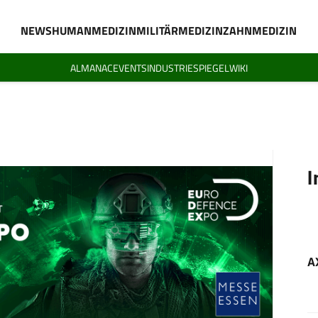
NEWS
HUMANMEDIZIN
MILITÄRMEDIZIN
ZAHNMEDIZIN
ALMANAC
EVENTS
INDUSTRIESPIEGEL
WIKI
I
A