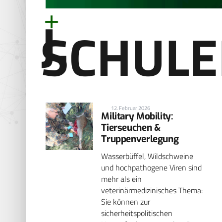
J.
SCHUL
12. Februar 2026
Military Mobility:
Tierseuchen &
Truppenverlegung
Wasserbüffel, Wildschweine
und hochpathogene Viren sind
mehr als ein
veterinärmedizinisches Thema:
Sie können zur
sicherheitspolitischen