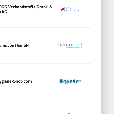
OGG Verbandstoffe GmbH &
o.KG
emovent GmbH
ygiene-Shop.com