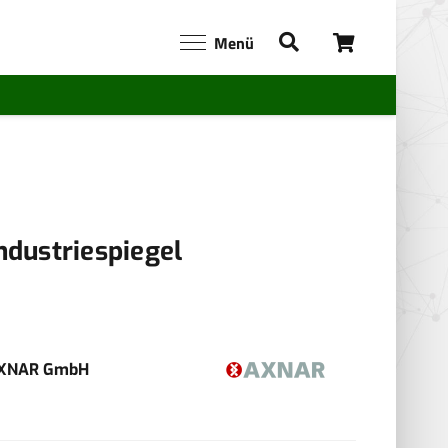
Menü
ndustriespiegel
XNAR GmbH