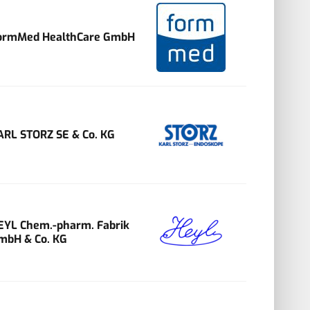
ormMed HealthCare GmbH
ARL STORZ SE & Co. KG
EYL Chem.-pharm. Fabrik
mbH & Co. KG