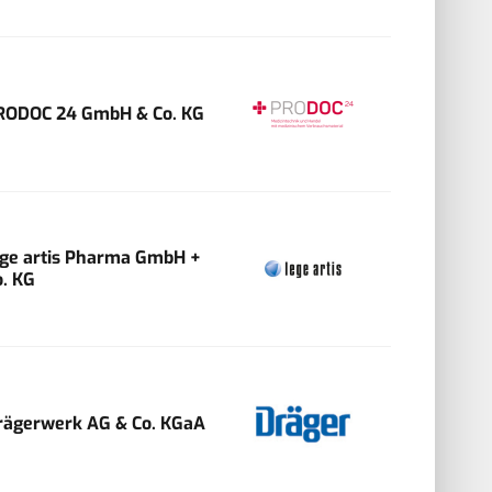
RODOC 24 GmbH & Co. KG
ege artis Pharma GmbH +
o. KG
rägerwerk AG & Co. KGaA