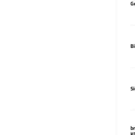
G
B
S
b
K