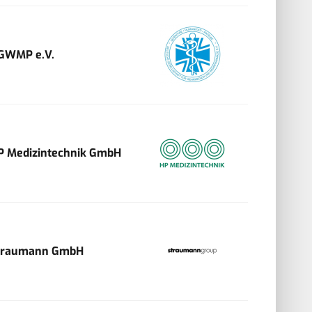
GWMP e.V.
P Medizintechnik GmbH
traumann GmbH