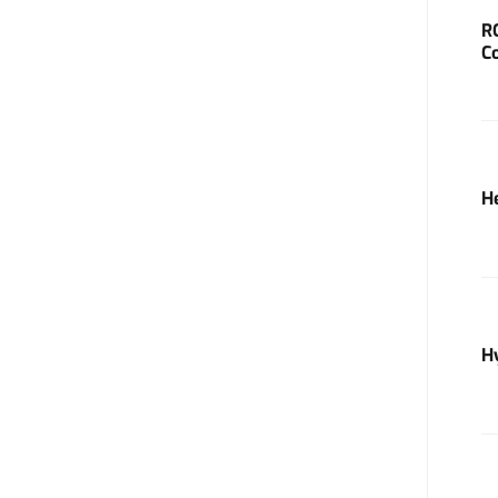
R
C
H
H