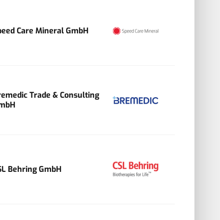
peed Care Mineral GmbH
remedic Trade & Consulting
mbH
SL Behring GmbH