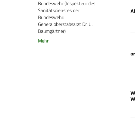
Bundeswehr (Inspekteur des
Sanitätsdienstes der
A
Bundeswehr:
Generaloberstabsarzt Dr. U.
Baumgärtner)
Mehr
o
W
W