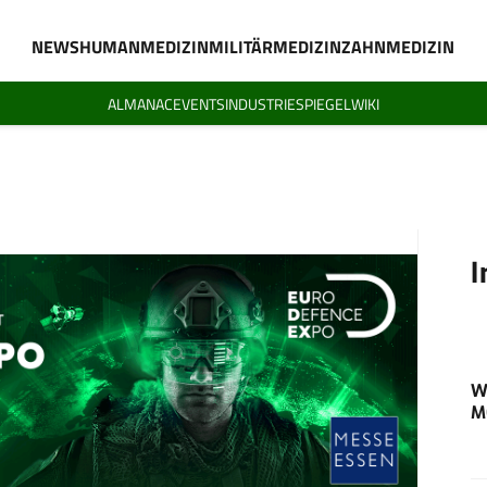
NEWS
HUMANMEDIZIN
MILITÄRMEDIZIN
ZAHNMEDIZIN
ALMANAC
EVENTS
INDUSTRIESPIEGEL
WIKI
I
W
M