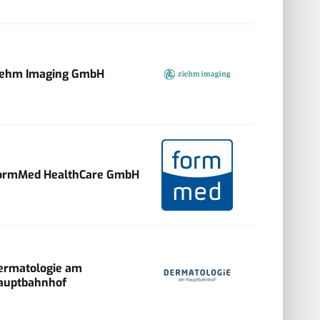
iehm Imaging GmbH
ormMed HealthCare GmbH
ermatologie am
auptbahnhof