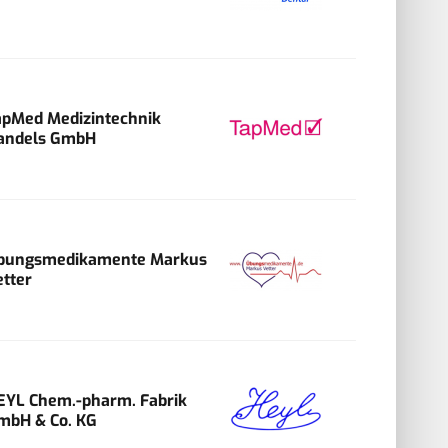
apMed Medizintechnik
andels GmbH
bungsmedikamente Markus
etter
EYL Chem.-pharm. Fabrik
mbH & Co. KG