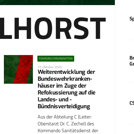
ELHORST
S
B
FÜHRUNG/ORGANISATION
G
15. Oktober 2020
Weiterentwicklung der
Bundeswehrkranken­
häuser im Zuge der
Refokussierung auf die
Landes- und ­
C
Bündnisverteidigung
Aus der Abteilung C (Leiter:
Oberstarzt Dr. C. Zechel) des
Kommando Sanitätsdienst der