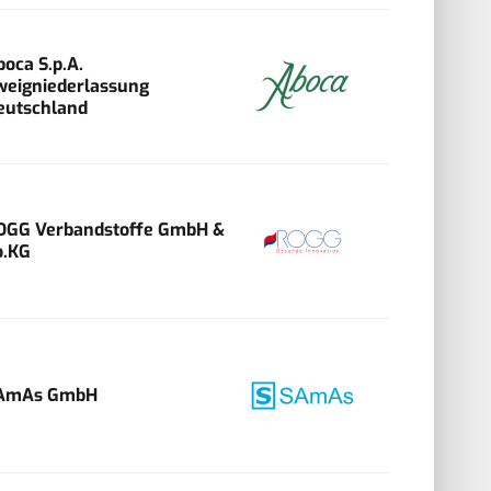
boca S.p.A.
weigniederlassung
eutschland
OGG Verbandstoffe GmbH &
o.KG
AmAs GmbH