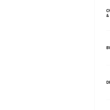
C
&
B
D