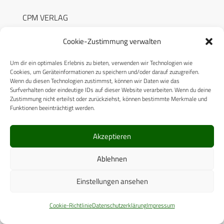
CPM VERLAG
CPM PUBLICATIONS
Cookie-Zustimmung verwalten
CPM EVENTS
Um dir ein optimales Erlebnis zu bieten, verwenden wir Technologien wie
Cookies, um Geräteinformationen zu speichern und/oder darauf zuzugreifen.
KONTAKT
Wenn du diesen Technologien zustimmst, können wir Daten wie das
Surfverhalten oder eindeutige IDs auf dieser Website verarbeiten. Wenn du deine
AUTORENHINWEISE
Zustimmung nicht erteilst oder zurückziehst, können bestimmte Merkmale und
Funktionen beeinträchtigt werden.
MEDIADATEN
Akzeptieren
Ablehnen
RECHTLICHES
Einstellungen ansehen
Datenschutzerklärung
Cookie-Richtlinie
Datenschutzerklärung
Impressum
Cookie-Richtlinie (EU)