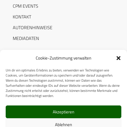
CPM EVENTS
KONTAKT
AUTORENHINWEISE
MEDIADATEN
Cookie-Zustimmung verwalten
Um dir ein optimales Erlebnis zu bieten, verwenden wir Technologien wie
RECHTLICHES
Cookies, um Geräteinformationen zu speichern und/oder darauf zuzugreifen.
Wenn du diesen Technologien zustimmst, können wir Daten wie das
Surfverhalten oder eindeutige IDs auf dieser Website verarbeiten. Wenn du deine
Datenschutzerklärung
Zustimmung nicht erteilst oder zurückziehst, können bestimmte Merkmale und
Funktionen beeinträchtigt werden.
Cookie-Richtlinie (EU)
AGB
Akzeptieren
Compliance
Ablehnen