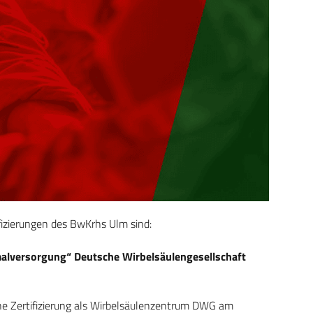
fizierungen des BwKrhs Ulm sind:
malversorgung“ Deutsche Wirbelsäulengesellschaft
he Zertifizierung als Wirbelsäulenzentrum DWG am