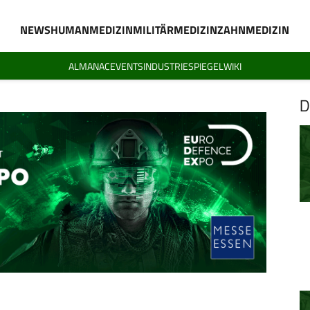
NEWS
HUMANMEDIZIN
MILITÄRMEDIZIN
ZAHNMEDIZIN
ALMANAC
EVENTS
INDUSTRIESPIEGEL
WIKI
D