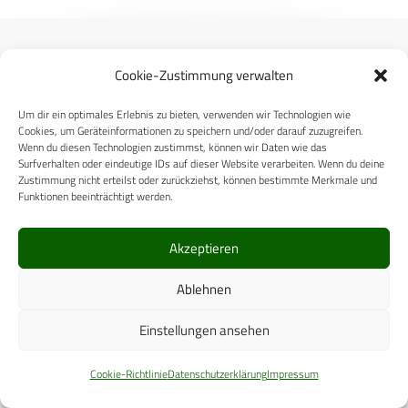
Cookie-Zustimmung verwalten
Um dir ein optimales Erlebnis zu bieten, verwenden wir Technologien wie
Carl-Zeiss-Straße 5
Cookies, um Geräteinformationen zu speichern und/oder darauf zuzugreifen.
53340 Meckenheim
Wenn du diesen Technologien zustimmst, können wir Daten wie das
Surfverhalten oder eindeutige IDs auf dieser Website verarbeiten. Wenn du deine
Telefon: +49 (0)2225 / 88 89 – 0
Zustimmung nicht erteilst oder zurückziehst, können bestimmte Merkmale und
digital@cpm-verlag.de
Funktionen beeinträchtigt werden.
Akzeptieren
Ablehnen
Einstellungen ansehen
ÜBER UNS
Cookie-Richtlinie
Datenschutzerklärung
Impressum
CPM VERLAG