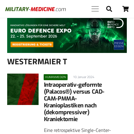
Anzeige
WESTERMAIER T
10. Januar 2024
HUMANMEDIZIN
Intraoperativ-geformte
(Palacos®) versus CAD-
CAM-PMMA-
Kranioplastiken nach
(dekompressiver)
Kraniektomie
Eine retrospektive Single-Center-