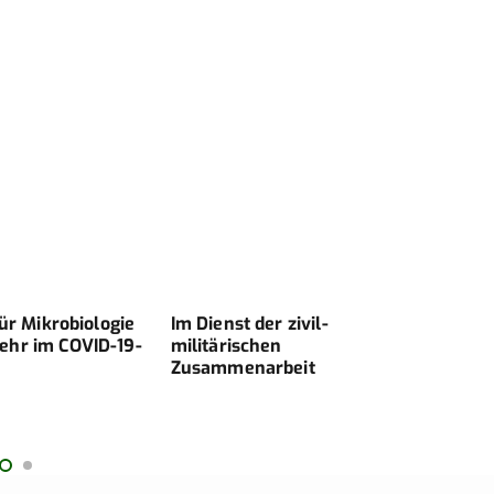
für Mikrobiologie
Im Dienst der zivil-
Mobi
ehr im COVID-19-
militärischen
Komp
Zusammenarbeit
Germ
ambu
Eins