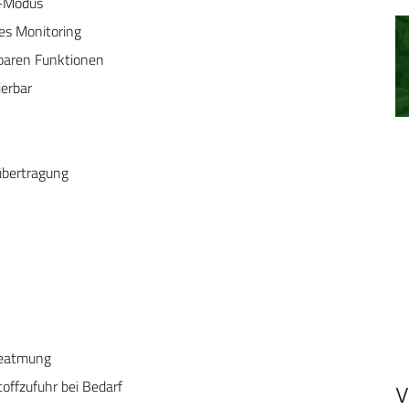
I-Modus
es Monitoring
ltbaren Funktionen
ierbar
übertragung
Beatmung
offzufuhr bei Bedarf
V