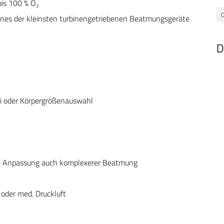
bis 100 % O₂
C
 Eines der kleinsten turbinengetriebenen Beatmungsgeräte
D
i oder Körpergrößenauswahl
male Anpassung auch komplexerer Beatmung
oder med. Druckluft