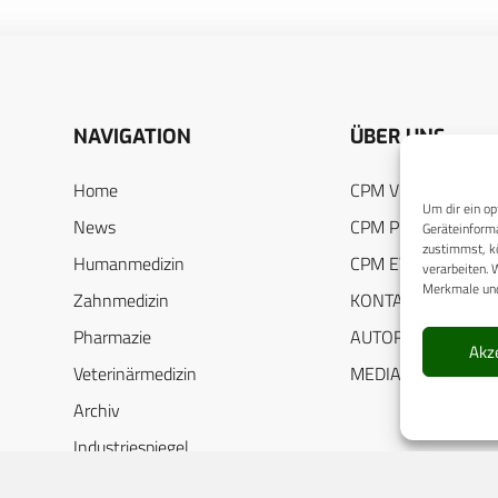
NAVIGATION
ÜBER UNS
Home
CPM VERLAG
Um dir ein op
News
CPM PUBLICATION
Geräteinforma
zustimmst, kö
Humanmedizin
CPM EVENTS
verarbeiten. 
Merkmale und
Zahnmedizin
KONTAKT
Pharmazie
AUTORENHINWEIS
Akz
Veterinärmedizin
MEDIADATEN
Archiv
Industriespiegel
Almanac