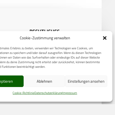
RECHTLICHES
Cookie-Zustimmung verwalten
Datenschutzerklärung
timales Erlebnis zu bieten, verwenden wir Technologien wie Cookies, um
S
Cookie-Richtlinie (EU)
tionen zu speichern und/oder darauf zuzugreifen. Wenn du diesen Technologien
nnen wir Daten wie das Surfverhalten oder eindeutige IDs auf dieser Website
AGB
Wenn du deine Zustimmung nicht erteilst oder zurückziehst, können bestimmte
 Funktionen beeinträchtigt werden.
Compliance
E
Impressum
eptieren
Ablehnen
Einstellungen ansehen
Cookie-Richtlinie
Datenschutzerklärung
Impressum