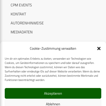
CPM EVENTS
KONTAKT
AUTORENHINWEISE
MEDIADATEN
Cookie-Zustimmung verwalten
Um dir ein optimales Erlebnis zu bieten, verwenden wir Technologien wie
RECHTLICHES
Cookies, um Geräteinformationen zu speichern und/oder darauf zuzugreifen.
Wenn du diesen Technologien zustimmst, können wir Daten wie das
Surfverhalten oder eindeutige IDs auf dieser Website verarbeiten. Wenn du deine
Datenschutzerklärung
Zustimmung nicht erteilst oder zurückziehst, können bestimmte Merkmale und
Funktionen beeinträchtigt werden.
Cookie-Richtlinie (EU)
AGB
Akzeptieren
Compliance
Ablehnen