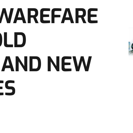
 WAREFARE
OLD
 AND NEW
ES