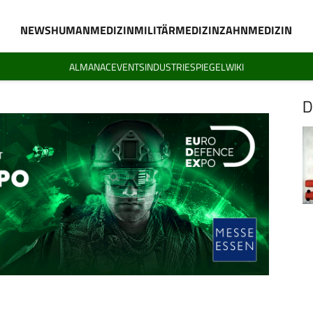
NEWS
HUMANMEDIZIN
MILITÄRMEDIZIN
ZAHNMEDIZIN
ALMANAC
EVENTS
INDUSTRIESPIEGEL
WIKI
D