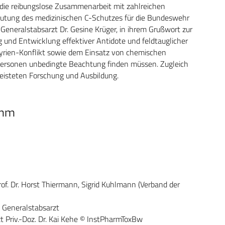
die reibungslose Zusammenarbeit mit zahlreichen
deutung des medizinischen C-Schutzes für die Bundeswehr
eneralstabsarzt Dr. Gesine Krüger, in ihrem Grußwort zur
g und Entwicklung effektiver Antidote und feldtauglicher
Syrien-Konflikt sowie dem Einsatz von chemischen
personen unbedingte Beachtung finden müssen. Zugleich
eleisteten Forschung und Ausbildung.
amm
Prof. Dr. Horst Thiermann, Sigrid Kuhlmann (Verband der
 Generalstabsarzt
zt Priv.-Doz. Dr. Kai Kehe © InstPharmToxBw