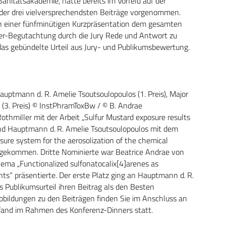
anitätsakademie, hatte bereits im Vorfeld auf der
 der drei vielversprechendsten Beiträge vorgenommen.
n einer fünfminütigen Kurzpräsentation dem gesamten
er-Begutachtung durch die Jury Rede und Antwort zu
das gebündelte Urteil aus Jury- und Publikumsbewertung.
auptmann d. R. Amelie Tsoutsoulopoulos (1. Preis), Major
e (3. Preis) © InstPhramToxBw / © B. Andrae
hmiller mit der Arbeit „Sulfur Mustard exposure results
nd Hauptmann d. R. Amelie Tsoutsoulopoulos mit dem
posure system for the aerosolization of the chemical
l gekommen. Dritte Nominierte war Beatrice Andrae von
hema „Functionalized sulfonatocalix[4]arenes as
nts“ präsentierte. Der erste Platz ging an Hauptmann d. R.
s Publikumsurteil ihren Beitrag als den Besten
Abbildungen zu den Beiträgen finden Sie im Anschluss an
fand im Rahmen des Konferenz-Dinners statt.