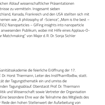
lichen Ablauf wissenschaftlicher Präsentationen
tnisse zu vermitteln. Insgesamt sieben
hland, Kanada, Frankreich und den USA stellten sich mit
emen wie „A philosophy of -Science“, „Mom is the best –
„TiO2 Nanoparticles – GIFing insights into nanoparticle
em anwesenden Publikum, wobei mit Hilfe eines Applaus-O-
ar Matchmaking“ von Major d. R. Dr. Sonja Sichler
nitätsakademie die feierliche Eröffnung der 17.
 Dr. Horst Thiermann, Leiter des InstPharmToxBw, statt.
tät der Tagungsthematik ein und umriss die
nden Tagungsablauf. Oberstarzt Prof. Dr. Thiermann
itik und Wissenschaft sowie Vertreter der Organisation
Eine besondere Ehre war die Teilnahme des Mitglieds des
er Rede den hohen Stellenwert der Aufarbeitung von