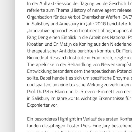
In der Auftakt-Session der Tagung wurde Geschichtliche
referierte zum Thema „History of nerve agent release
Organisation für das Verbot Chemischer Waffen (OVC
in Salisbury und Amesbury im Jahr 2018 berichtete. I
„Innovative approaches in treatment of organophospha
Fang Deng einen Einblick in die Arbeit des National P
Kroatien und Dr. Matijn de Koning aus den Niederland
therapeutischer Antidote berichten konnten. Dr. Flo
Biomedical Research Institute in Frankreich, zeigte i
Therapielücke in der Behandlung von Nervenkampfsto
Entwicklung besonders dem therapeutischen Potenzi
sollte. Dabei handelt es sich um spezifische Enzyme,
und spalten, um eine toxische Wirkung zu verhindern
Prof. Dr. Peter Blain und Dr. Steven -Emmett von der 
in Salisbury im Jahre 2018, wichtige Erkenntnisse f
Exponierter vor.
Ein besonderes Highlight im Verlauf des ersten Konf
für den diesjährigen Poster-Preis. Eine Jury, bestehen