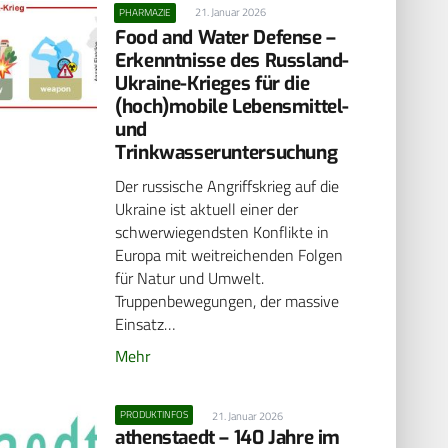
21. Januar 2026
PHARMAZIE
Food and Water Defense –
Erkenntnisse des Russland-
Ukraine-Krieges für die
(hoch)mobile Lebensmittel-
und
Trinkwasseruntersuchung
Der russische Angriffskrieg auf die
Ukraine ist aktuell einer der
schwerwiegendsten Konflikte in
Europa mit weitreichenden Folgen
für Natur und Umwelt.
Truppenbewegungen, der massive
Einsatz…
Mehr
PRODUKTINFOS
21. Januar 2026
athenstaedt – 140 Jahre im