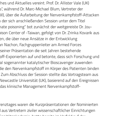
s und Aktuelles vereint. Prof. Dr. Allister Vale (UK)
s“, während Dr. Marc-Michael Blum, Vertreter der
W), über die Aufarbeitung der Nervenkampfstoff-Attacken
n der sich anschließenden Session unter dem Titel
te poisoning“ bot zunächst der weitgereiste Dr. Jou-
oison Center of -Taiwan, gefolgt von Dr. Zrinka Kovarik aus
en, die über neue Ansätze in der Entwicklung
rian Nachon, Fachgruppenleiter am Armed Forces
n seiner Präsentation die seit Jahren bestehende
ff-Exponierten auf und betonte, dass sich Forschung und
al sogenannter katalytischer Bioscavenger zuwenden
 die den Nervenkampfstoff im Körper des Patienten binden
. Zum Abschluss der Session stellte das Vortragsteam aus
Newcastle Universität (UK), basierend auf den Ereignissen
ür das klinische Management Nervenkampfstoff-
erenztages waren die Kurzpräsentationen der Nominierten
d aus Vertretern ziviler wissenschaftlicher Einrichtungen