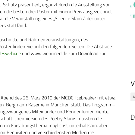
-Schutz präsentiert, ergänzt durch die Ausstellung von
n die besten drei Poster mit einem Preis ausgezeichnet.
r die Veranstaltung eines „Science Slams“, der unter
rs stattfand.
schnitte und Rahmenveranstaltungen, des
ster finden Sie auf den folgenden Seiten. Die Abstracts
eswehr.de
und www.wehrmed.de zum Download zur
“
V
N
am Abend des 26. März 2019 der MCDC-Icebreaker mit etwa
-von-Bergmann Kaserne in München statt. Das Programm–
in ungezwungenes Miteinander und Kennenlernen diente,
D
nschaftlichen Version des Poetry Slams mussten die
n ein Forschungsthema möglichst unterhaltsam, aber
 von Requisiten und verschiedensten Medien die