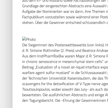
aus dem In- und Ausland sowie Fachabteilungen der S
Grundlage der eingereichten Abstracts eine Auswahl
Aufgabe der Nominierten war es dann, ihre Themen i
Fachpublikum vorzustellen sowie während einer Post
stehen. Über die Gewinner entschied schlussendlich 
Die Siegerinnen des Posterwettbewerbs (von links): H
d. R. Simone Rothmiller (2. Preis) und Beatrice Andra
Aus dem InstPharmToxBw waren Major d. R. Simone Rot
in chronic senescence in mesenchymal stem cells“ u
Beitrag „Evaluation of a novel air-liquid interface ex
warfare agent sulfur mustard“ in die Schlussauswah
der Technischen Universität Kaiserslautern, die das T
scavengers for the detoxification of V-Type nerve age
Tsoutsoulopoulos, wobei sowohl das Jury- als auch da
bewerteten. Die ausführlichen Abstracts und einige 
den Tagungsbericht. Die -Ehrung der Gewinnerinnen 