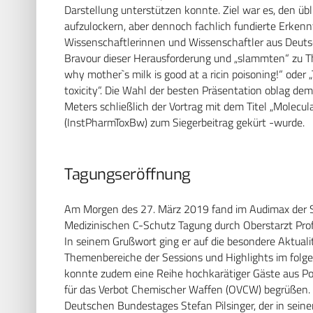
Darstellung unterstützen konnte. Ziel war es, den üb
aufzulockern, aber dennoch fachlich fundierte Erkenn
Wissenschaftlerinnen und Wissenschaftler aus Deutsc
Bravour dieser Herausforderung und „slammten“ zu Th
why mother`s milk is good at a ricin poisoning!“ oder 
toxicity“. Die Wahl der besten Präsentation oblag d
Meters schließlich der Vortrag mit dem Titel „Molecul
(InstPharmToxBw) zum Siegerbeitrag gekürt -wurde.
Tagungseröffnung
Am Morgen des 27. März 2019 fand im Audimax der Sa
Medizinischen C-Schutz Tagung durch Oberstarzt Prof.
In seinem Grußwort ging er auf die besondere Aktuali
Themenbereiche der Sessions und Highlights im folge
konnte zudem eine Reihe hochkarätiger Gäste aus Pol
für das Verbot Chemischer Waffen (OVCW) begrüßen. 
Deutschen Bundestages Stefan Pilsinger, der in sein