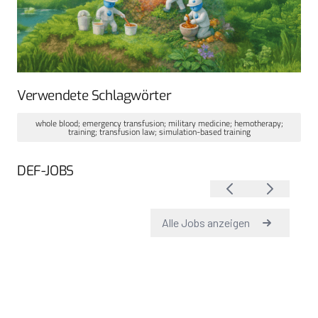
Verwendete Schlagwörter
whole blood; emergency transfusion; military medicine; hemotherapy;
training; transfusion law; simulation-based training
DEF-JOBS