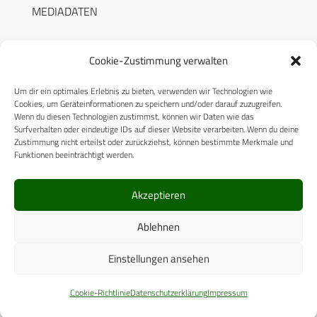
MEDIADATEN
Cookie-Zustimmung verwalten
Um dir ein optimales Erlebnis zu bieten, verwenden wir Technologien wie
RECHTLICHES
Cookies, um Geräteinformationen zu speichern und/oder darauf zuzugreifen.
Wenn du diesen Technologien zustimmst, können wir Daten wie das
Surfverhalten oder eindeutige IDs auf dieser Website verarbeiten. Wenn du deine
Datenschutzerklärung
Zustimmung nicht erteilst oder zurückziehst, können bestimmte Merkmale und
Funktionen beeinträchtigt werden.
Cookie-Richtlinie (EU)
AGB
Akzeptieren
Compliance
Ablehnen
Impressum
Einstellungen ansehen
© 2025 CPM GmbH – Alle Rechte vorbehalten
Cookie-Richtlinie
Datenschutzerklärung
Impressum