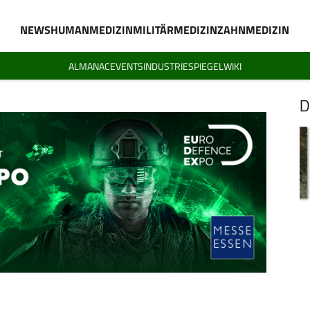
NEWS
HUMANMEDIZIN
MILITÄRMEDIZIN
ZAHNMEDIZIN
ALMANAC
EVENTS
INDUSTRIESPIEGEL
WIKI
D