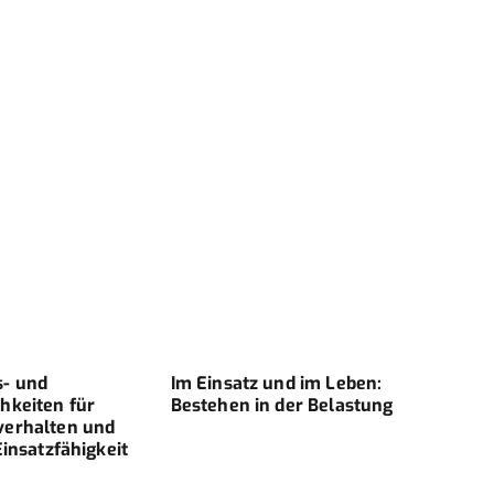
s- und
Im Einsatz und im Leben:
Cold
hkeiten für
Bestehen in der Belastung
Rahm
verhalten und
Schl
Einsatzfähigkeit
Fors
Sani