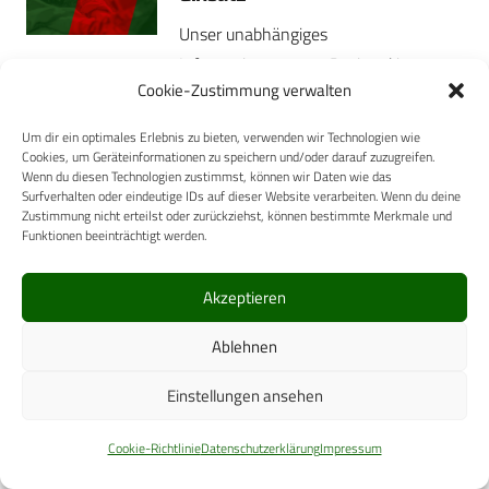
Unser unabhängiges
Informationssystem Deximed ist
Cookie-Zustimmung verwalten
speziell darauf ausgerichtet, Sie in Ihrer
medizinischen Praxis optimal zu
Um dir ein optimales Erlebnis zu bieten, verwenden wir Technologien wie
unterstützen – egal, ob Sie in der
Cookies, um Geräteinformationen zu speichern und/oder darauf zuzugreifen.
Wenn du diesen Technologien zustimmst, können wir Daten wie das
Kaserne, im Auslandseinsatz…
Surfverhalten oder eindeutige IDs auf dieser Website verarbeiten. Wenn du deine
Zustimmung nicht erteilst oder zurückziehst, können bestimmte Merkmale und
Mehr
Funktionen beeinträchtigt werden.
27. Juni 2024
HUMANMEDIZIN
Akzeptieren
Abwasserbasierte
Infektionsüberwachung von
Ablehnen
SARS-CoV-2 im
multinationalen Einsatz in
Einstellungen ansehen
Gao, Mali
Cookie-Richtlinie
Datenschutzerklärung
Impressum
Die Untersuchung von Abwasser auf
SARS-CoV-2-Viren hat sich in der