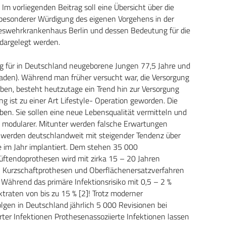
. Im vorliegenden Beitrag soll eine Übersicht über die
 besonderer Würdigung des eigenen Vorgehens in der
ndeswehrkrankenhaus Berlin und dessen Bedeutung für die
dargelegt werden.
ng für in Deutschland neugeborene Jungen 77,5 Jahre und
den). Während man früher versucht war, die Versorgung
ben, besteht heutzutage ein Trend hin zur Versorgung
g ist zu einer Art Lifestyle- Operation geworden. Die
en. Sie sollen eine neue Lebensqualität vermitteln und
d modularer. Mitunter werden falsche Erwartungen
werden deutschlandweit mit steigender Tendenz über
im Jahr implantiert. Dem stehen 35 000
üftendoprothesen wird mit zirka 15 – 20 Jahren
Kurzschaftprothesen und Oberflächenersatzverfahren
 Während das primäre Infektionsrisiko mit 0,5 – 2 %
ktraten von bis zu 15 % [2]! Trotz moderner
olgen in Deutschland jährlich 5 000 Revisionen bei
rter Infektionen Prothesenassoziierte Infektionen lassen