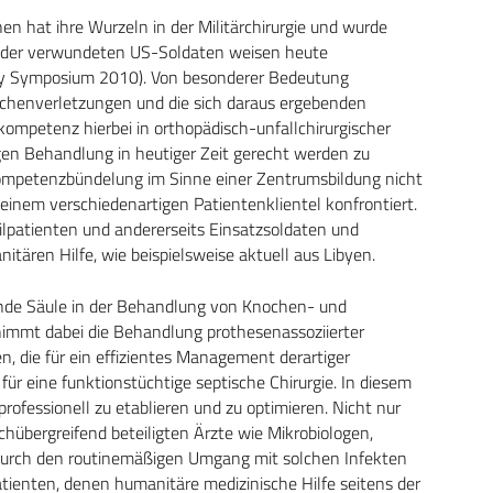
n hat ihre Wurzeln in der Militärchirurgie und wurde
% der verwundeten US-Soldaten weisen heute
ury Symposium 2010). Von besonderer Bedeutung
Knochenverletzungen und die sich daraus ergebenden
ompetenz hierbei in orthopädisch-unfallchirurgischer
igen Behandlung in heutiger Zeit gerecht werden zu
Kompetenzbündelung im Sinne einer Zentrumsbildung nicht
 einem verschiedenartigen Patientenklientel konfrontiert.
vilpatienten und andererseits Einsatzsoldaten und
ären Hilfe, wie beispielsweise aktuell aus Libyen.
ende Säule in der Behandlung von Knochen- und
immt dabei die Behandlung prothesenassoziierter
en, die für ein effizientes Management derartiger
s für eine funktionstüchtige septische Chirurgie. In diesem
fessionell zu etablieren und zu optimieren. Nicht nur
hübergreifend beteiligten Ärzte wie Mikrobiologen,
durch den routinemäßigen Umgang mit solchen Infekten
atienten, denen humanitäre medizinische Hilfe seitens der