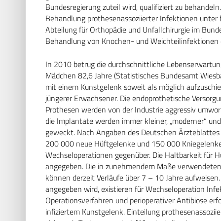
Bundesregierung zuteil wird, qualifiziert zu behandeln
Behandlung prothesenassoziierter Infektionen unter
Abteilung für Orthopädie und Unfallchirurgie im Bu
Behandlung von Knochen- und Weichteilinfektionen 
In 2010 betrug die durchschnittliche Lebenserwartu
Mädchen 82,6 Jahre (Statistisches Bundesamt Wiesba
mit einem Kunstgelenk soweit als möglich aufzuschie
jüngerer Erwachsener. Die endoprothetische Versorgun
Prothesen werden von der Industrie aggressiv umworb
die Implantate werden immer kleiner, „moderner“ un
geweckt. Nach Angaben des Deutschen Ärzteblattes 
200 000 neue Hüftgelenke und 150 000 Kniegelenke 
Wechseloperationen gegenüber. Die Haltbarkeit für H
angegeben. Die in zunehmendem Maße verwendeten 
können derzeit Verläufe über 7 – 10 Jahre aufweisen.
angegeben wird, existieren für Wechseloperation Infe
Operationsverfahren und perioperativer Antibiose erf
infiziertem Kunstgelenk. Einteilung prothesenassoziie