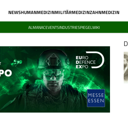
NEWS
HUMANMEDIZIN
MILITÄRMEDIZIN
ZAHNMEDIZIN
ALMANAC
EVENTS
INDUSTRIESPIEGEL
WIKI
D