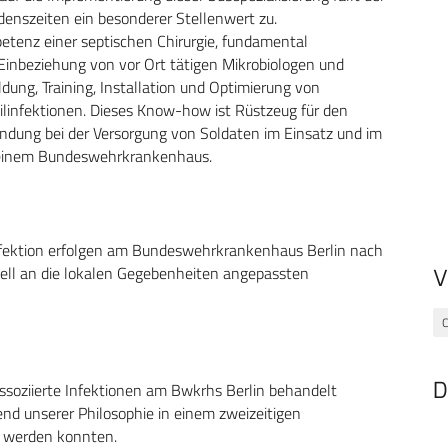
denszeiten ein besonderer Stellenwert zu.
etenz einer septischen Chirurgie, fundamental
 Einbeziehung von vor Ort tätigen Mikrobiologen und
ldung, Training, Installation und Optimierung von
infektionen. Dieses Know-how ist Rüstzeug für den
ndung bei der Versorgung von Soldaten im Einsatz und im
n einem Bundeswehrkrankenhaus.
Infektion erfolgen am Bundeswehrkrankenhaus Berlin nach
iell an die lokalen Gegebenheiten angepassten
V
C
D
ssoziierte Infektionen am Bwkrhs Berlin behandelt
end unserer Philosophie in einem zweizeitigen
t werden konnten.