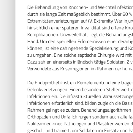
Die Behandlung von Knochen- und Weichteilinfektione
durch sie lange Zeit maßgeblich bestimmt. Über 80 
Extremitätenverletzungen auf (V. Extremity War Inj
hinsichtlich einer späteren Invalidität sind offene 
Komplikationen. Unzweifelhaft liegt die Behandlungsk
Hand. Um den speziellen Erfordernissen einer derart
können, ist eine dahingehende Spezialisierung und 
zu umgehen. Eine solche septische Chirurgie wird mit
Dazu zählen einerseits inländisch tätige Soldaten, Zi
Verwundete aus Krisenregionen im Rahmen der humanit
Die Endoprothetik ist ein Kernelementund eine trag
Gelenkverletzungen. Einen besonderen Stellenwert n
Infektionen ein. Die infrastrukturellen Voraussetzung
Infektionen erforderlich sind, bilden zugleich die Basi
Rahmen gelingt es zudem, Behandlungsalgorithmen pro
Orthopäden und Unfallchirurgen sondern auch alle fac
Nuklearmediziner, Pathologen und Plastiker werden 
geschult und trainiert, um Soldaten im Einsatz und P