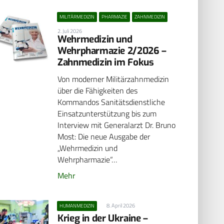
MILITÄRMEDIZIN
PHARMAZIE
ZAHNMEDIZIN
2. Juli 2026
Wehrmedizin und
Wehrpharmazie 2/2026 –
Zahnmedizin im Fokus
Von moderner Militärzahnmedizin
über die Fähigkeiten des
Kommandos Sanitätsdienstliche
Einsatzunterstützung bis zum
Interview mit Generalarzt Dr. Bruno
Most: Die neue Ausgabe der
„Wehrmedizin und
Wehrpharmazie“…
Mehr
8. April 2026
HUMANMEDIZIN
Krieg in der Ukraine –