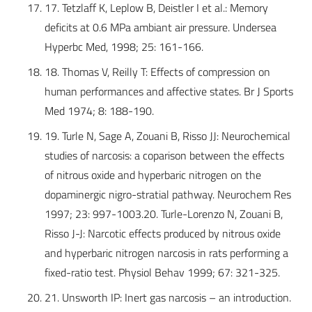
17. Tetzlaff K, Leplow B, Deistler I et al.: Memory
deficits at 0.6 MPa ambiant air pressure. Undersea
Hyperbc Med, 1998; 25: 161-166.
18. Thomas V, Reilly T: Effects of compression on
human performances and affective states. Br J Sports
Med 1974; 8: 188-190.
19. Turle N, Sage A, Zouani B, Risso JJ: Neurochemical
studies of narcosis: a coparison between the effects
of nitrous oxide and hyperbaric nitrogen on the
dopaminergic nigro-stratial pathway. Neurochem Res
1997; 23: 997-1003.20. Turle-Lorenzo N, Zouani B,
Risso J-J: Narcotic effects produced by nitrous oxide
and hyperbaric nitrogen narcosis in rats performing a
fixed-ratio test. Physiol Behav 1999; 67: 321-325.
21. Unsworth IP: Inert gas narcosis – an introduction.