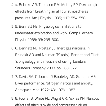
4. Behnke AR, Thomson RM, Motley EP: Psychologic
effects from breathing air at four atmospheres
pressures. Am J Physiol 1935; 112: 554-558.
5. Bennett PB: Physiological limitations to
underwater exploration and work. Comp Biochem
Physiol 1988; 93: 295-300.
6. Bennett PB, Rostain JC: Inert gas narcosis. In:
Brubakk AO and Neuman TS (eds.). Bennet and Elliot
´s physiology and medicine of diving. London:
Saunders Company 2003. pp. 300-322.
7. Davis FM, Osborne JP, Baddeley AD, Graham IMF:
Diver performance: Nitrogen narcosis and anxiety.
Aerospace Med 1972; 43: 1079-1082.
8. Fowler B, White PL, Wright GR, Ackles KN: Narcotic
effects of nitrous oxide and compressed air on