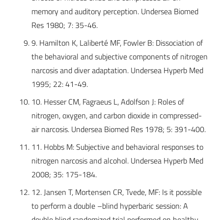
memory and auditory perception. Undersea Biomed
Res 1980; 7: 35-46.
9. Hamilton K, Laliberté MF, Fowler B: Dissociation of
the behavioral and subjective components of nitrogen
narcosis and diver adaptation. Undersea Hyperb Med
1995; 22: 41-49.
10. Hesser CM, Fagraeus L, Adolfson J: Roles of
nitrogen, oxygen, and carbon dioxide in compressed-
air narcosis. Undersea Biomed Res 1978; 5: 391-400.
11. Hobbs M: Subjective and behavioral responses to
nitrogen narcosis and alcohol. Undersea Hyperb Med
2008; 35: 175-184.
12. Jansen T, Mortensen CR, Tvede, MF: Is it possible
to perform a double –blind hyperbaric session: A
double blind randomized trial performed on healthy