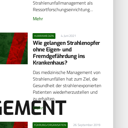
Strahlenunfallmanagement als
Ressortforschungseinrichtung…
Mehr
4. Juni 2021
HUMANMEDIZIN
Wie gelangen Strahlenopfer
ohne Eigen- und
Fremdgefährdung ins
Krankenhaus?
Das medizinische Management von
Strahlenunfällen hat zum Ziel, die
Gesundheit der strahlenexponierten
Patienten wiederherzustellen und
zu erhalten.
GEMENT
Mehr
26. September 2019
FÜHRUNG/ORGANISATION