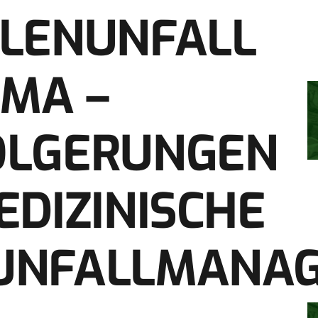
HLENUNFALL
IMA –
OLGERUNGEN
EDIZINISCHE
UNFALLMANA