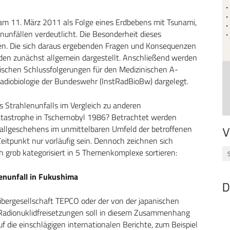
am 11. März 2011 als Folge eines Erdbebens mit Tsunami,
enunfällen verdeutlicht. Die Besonderheit dieses
den. Die sich daraus ergebenden Fragen und Konsequenzen
en zunächst allgemein dargestellt. Anschließend werden
rischen Schlussfolgerungen für den Medizinischen A-
 Radiobiologie der Bundeswehr (InstRadBioBw) dargelegt.
s Strahlenunfalls im Vergleich zu anderen
 Katastrophe in Tschernobyl 1986? Betrachtet werden
nfallgeschehens im unmittelbaren Umfeld der betroffenen
V
itpunkt nur vorläufig sein. Dennoch zeichnen sich
ch grob kategorisiert in 5 Themenkomplexe sortieren:
S
enunfall in Fukushima
D
ibergesellschaft TEPCO oder der von der japanischen
Radionuklidfreisetzungen soll in diesem Zusammenhang
 die einschlägigen internationalen Berichte, zum Beispiel