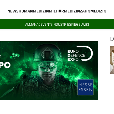
NEWS
HUMANMEDIZIN
MILITÄRMEDIZIN
ZAHNMEDIZIN
ALMANAC
EVENTS
INDUSTRIESPIEGEL
WIKI
D