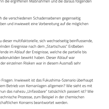
wenn die ergriffenen Maßnahmen und die daraus folgenden
sich die verschiedenen Schadensebenen gegenseitig
ben und inwieweit eine Vorbereitung auf die möglichen
ieser multifaktorielle, sich wechselseitig beinflussende,
kelnden Ereignisse nach dem „Startschuss“ Erdbeben
de im Ablauf der Ereignisse, welche die partielle bis
adionukliden bewirkt haben. Dieser Ablauf war
der einzelnen Risiken war in diesem Ausmaß sehr
 Fragen. Inwieweit ist das Fukushima-Szenario überhaupt
dem Betrieb von Kernanlagen allgemein? Wie sieht es mit
n das nahezu „Unfassbare“ tatsächlich passiert ist? Wie
technische Prozesse, zum Beispiel in der chemischen
lschaftlichen Konsens beantwortet werden.