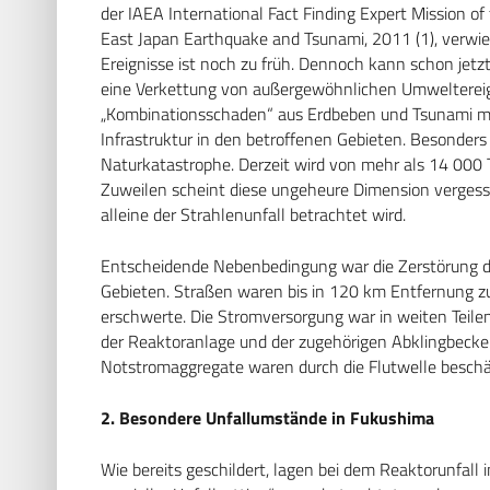
der IAEA International Fact Finding Expert Mission o
East Japan Earthquake and Tsunami, 2011 (1), verwie
Ereignisse ist noch zu früh. Dennoch kann schon jetzt
eine Verkettung von außergewöhnlichen Umweltereig
„Kombinationsschaden“ aus Erdbeben und Tsunami mi
Infrastruktur in den betroffenen Gebieten. Besonder
Naturkatastrophe. Derzeit wird von mehr als 14 000
Zuweilen scheint diese ungeheure Dimension vergess
alleine der Strahlenunfall betrachtet wird.
Entscheidende Nebenbedingung war die Zerstörung de
Gebieten. Straßen waren bis in 120 km Entfernung z
erschwerte. Die Stromversorgung war in weiten Teilen
der Reaktoranlage und der zugehörigen Abklingbecken
Notstromaggregate waren durch die Flutwelle beschä
2. Besondere Unfallumstände in Fukushima
Wie bereits geschildert, lagen bei dem Reaktorunfall