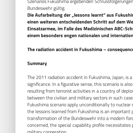
Szenarios Fukushima ergebenden Schlussfolgerungen
Bundeswehr gültig.
Die Aufarbeitung der „lessons learnt“ aus Fukushim
einen weiteren entscheidenden Schritt auf dem We
Einsatzarmee, im Falle des Medizinischen ABC-Sch
einem besonders engen nationalen und internationa
The radiation accident in Fukushima – consequenc
Summary
The 2011 radiation accident in Fukushima, Japan, is a
significance. In a figurative sense, this scenario is als
resulting from terrorist activities in a country of depl
between the civilian and military sectors in such case
Fukushima scenario apply unconditionally to nuclear
the lessons learned from Fukushima is an important pr
transformation of the Bundeswehr into a modern forc
concerned, the special capability profile necessitates 
military cooperation.