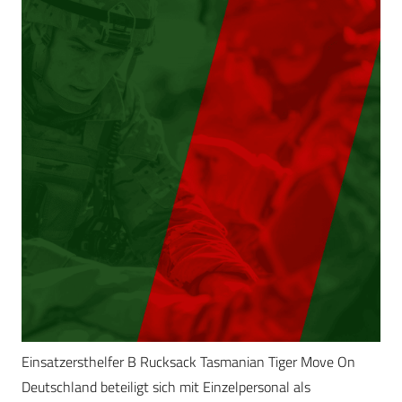
Einsatzersthelfer B Rucksack Tasmanian Tiger Move On
Deutschland beteiligt sich mit Einzelpersonal als