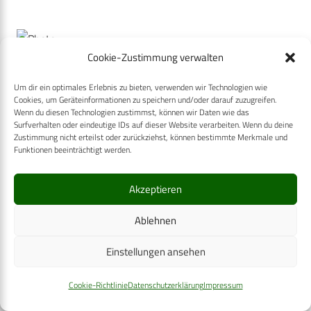
Cookie-Zustimmung verwalten
Abb. 3: Planungsrationale
Ein deutlicher Erfolg in diesem Zusammenhang war, dass
Um dir ein optimales Erlebnis zu bieten, verwenden wir Technologien wie
die entsprechenden Erfordernisse zum Aufwuchs sowie die
Cookies, um Geräteinformationen zu speichern und/oder darauf zuzugreifen.
Wenn du diesen Technologien zustimmst, können wir Daten wie das
Planungsrationale grundsätzlich anerkannt wurden. Dies
Surfverhalten oder eindeutige IDs auf dieser Website verarbeiten. Wenn du deine
führte dazu, dass im Entwurf des FPBw 2020 die
Zustimmung nicht erteilst oder zurückziehst, können bestimmte Merkmale und
Funktionen beeinträchtigt werden.
Mehrbedarfe von zunächst zusätzlichen 3.000
Sanitätskräften über mehrere Jahre planerisch
Akzeptieren
berücksichtigt wurden. In der Umsetzung gestaltet sich
dieses jedoch wie erwartet schwierig, da die bestehenden
Ablehnen
ökonomischen Zwänge durch COVID-19 nicht geringer
Einstellungen ansehen
geworden sind.
Innerhalb dieser Unsicherheiten gelang es allerdings in
Cookie-Richtlinie
Datenschutzerklärung
Impressum
verschiedenen Iterationsschritten immer eindrücklicher die