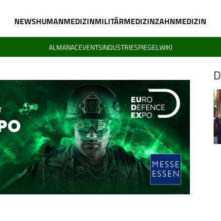
NEWS
HUMANMEDIZIN
MILITÄRMEDIZIN
ZAHNMEDIZIN
ALMANAC
EVENTS
INDUSTRIESPIEGEL
WIKI
D