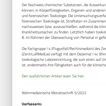
Der Nachweis chemischer Substanzen, die Auswirkun
können, in Körperflüssigkeiten, Organen und anderen 
und forensischen Toxikologie. Die Untersuchungsverfah
forensischen Toxikologie ist, Straftaten im Zusamm
nachzuweisen bzw. auszuschließen, während die klini
Krankheitsursachen zu finden. Letztlich haben toxik
B. im Rahmen der Überwachung von Personal in gefä
Die Fachgruppe I 4 (Flugunfall/Rechtsmedizin) des ­Z
(ZentrLuRMedLw) verfügt mit dem Dezernat I 4c (Klin
toxikologische Laboreinrichtung, die zum einen auf 
ist, andererseits ihre Fähigkeiten auch für die klinisc
Den ausführlichen Artikel lesen Sie hier.
Wehrmedizinische Monatsschrift 5/2022
Verfasserin: