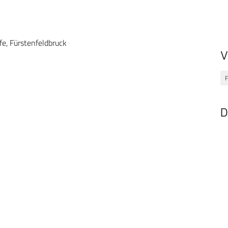
e, Fürstenfeldbruck
V
F
D