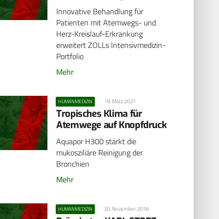
Innovative Behandlung für
Patienten mit Atemwegs- und
Herz-Kreislauf-Erkrankung
erweitert ZOLLs Intensivmedizin-
Portfolio
Mehr
18. März 2021
HUMANMEDIZIN
Tropisches Klima für
Atemwege auf Knopfdruck
Aquapor H300 stärkt die
mukosziliäre Reinigung der
Bronchien
Mehr
20. November 2018
HUMANMEDIZIN