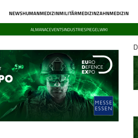
NEWS
HUMANMEDIZIN
MILITÄRMEDIZIN
ZAHNMEDIZIN
ALMANAC
EVENTS
INDUSTRIESPIEGEL
WIKI
D