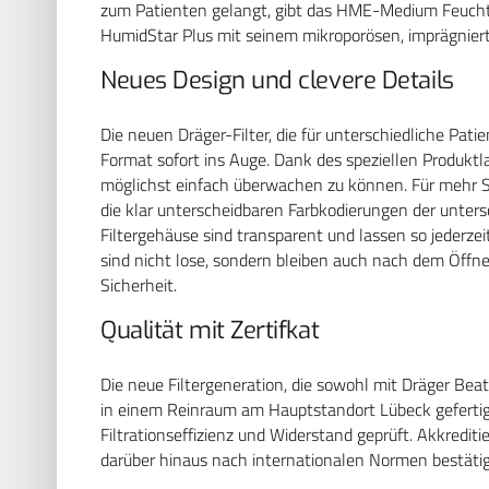
zum Patienten gelangt, gibt das HME-Medium Feucht
HumidStar Plus mit seinem mikroporösen, imprägniert
Neues Design und clevere Details
Die neuen Dräger-Filter, die für unterschiedliche Pati
Format sofort ins Auge. Dank des speziellen Produktla
möglichst einfach überwachen zu können. Für mehr S
die klar unterscheidbaren Farbkodierungen der untersc
Filtergehäuse sind transparent und lassen so jederzei
sind nicht lose, sondern bleiben auch nach dem Öff
Sicherheit.
Qualität mit Zertifkat
Die neue Filtergeneration, die sowohl mit Dräger Bea
in einem Reinraum am Hauptstandort Lübeck gefertigt. 
Filtrationseffizienz und Widerstand geprüft. Akkredit
darüber hinaus nach internationalen Normen bestätig