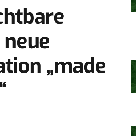
chtbare
e neue
ation „made
“