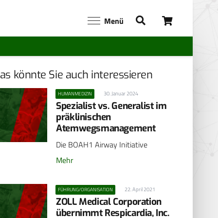
Menü
as könnte Sie auch interessieren
30. Januar 2024
HUMANMEDIZIN
Spezialist vs. Generalist im
präklinischen
Atemwegsmanagement
Die BOAH1 Airway Initiative
Mehr
22. April 2021
FÜHRUNG/ORGANISATION
ZOLL Medical Corporation
übernimmt Respicardia, Inc.