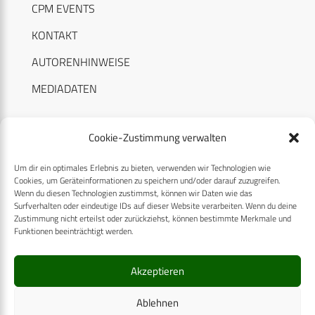
CPM EVENTS
KONTAKT
AUTORENHINWEISE
MEDIADATEN
Cookie-Zustimmung verwalten
Um dir ein optimales Erlebnis zu bieten, verwenden wir Technologien wie
RECHTLICHES
Cookies, um Geräteinformationen zu speichern und/oder darauf zuzugreifen.
Wenn du diesen Technologien zustimmst, können wir Daten wie das
Surfverhalten oder eindeutige IDs auf dieser Website verarbeiten. Wenn du deine
Datenschutzerklärung
Zustimmung nicht erteilst oder zurückziehst, können bestimmte Merkmale und
Funktionen beeinträchtigt werden.
Cookie-Richtlinie (EU)
AGB
Akzeptieren
Compliance
Ablehnen