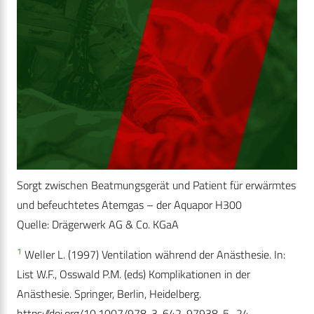
Sorgt zwischen Beatmungsgerät und Patient für erwärmtes
und befeuchtetes Atemgas – der Aquapor H300
Quelle: Drägerwerk AG & Co. KGaA
1
Weller L. (1997) Ventilation während der Anästhesie. In:
List W.F., Osswald P.M. (eds) Komplikationen in der
Anästhesie. Springer, Berlin, Heidelberg.
https://doi.org/10.1007/978-3-642-97938-5_24