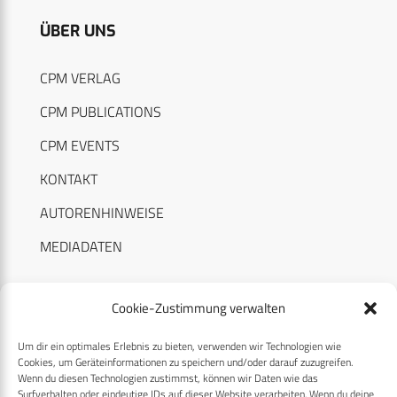
ÜBER UNS
CPM VERLAG
CPM PUBLICATIONS
CPM EVENTS
KONTAKT
AUTORENHINWEISE
MEDIADATEN
Cookie-Zustimmung verwalten
Um dir ein optimales Erlebnis zu bieten, verwenden wir Technologien wie
RECHTLICHES
Cookies, um Geräteinformationen zu speichern und/oder darauf zuzugreifen.
Wenn du diesen Technologien zustimmst, können wir Daten wie das
Surfverhalten oder eindeutige IDs auf dieser Website verarbeiten. Wenn du deine