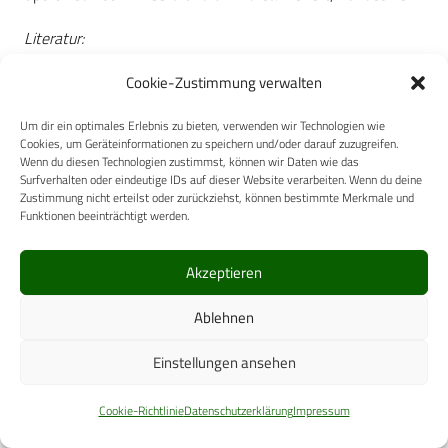
Literatur:
VMBl 2011, Nr. 2 S. 27
Cookie-Zustimmung verwalten
Kindermann W: Peking 2008 – auch eine
Um dir ein optimales Erlebnis zu bieten, verwenden wir Technologien wie
Cookies, um Geräteinformationen zu speichern und/oder darauf zuzugreifen.
medizinische Herausforderung. Dtsch Z Sport Med
Wenn du diesen Technologien zustimmst, können wir Daten wie das
2008; 59: 134-135
Surfverhalten oder eindeutige IDs auf dieser Website verarbeiten. Wenn du deine
Zustimmung nicht erteilst oder zurückziehst, können bestimmte Merkmale und
Wolfart B, Engelhardt M, Eder K, Kindermann W:
Funktionen beeinträchtigt werden.
Sportmedizinische Betreuung bei den Olympischen
Spielen 2008. Leistungssport 1/2009, 21-24
Akzeptieren
Ablehnen
Datum:
02.02.2012
Quelle:
Wehrmedizinische Monatsschrift 2011/11
Einstellungen ansehen
Cookie-Richtlinie
Datenschutzerklärung
Impressum
Wehrmedizinische Monatsschrift 2011/11