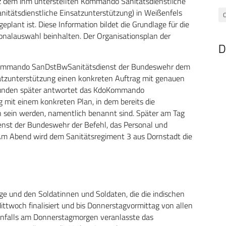
 dem ihm unterstellten Kommando Sanitätsdienstliche
tätsdienstliche Einsatzunterstützung) in Weißenfels
C
geplant ist. Diese Information bildet die Grundlage für die
sonalauswahl beinhalten. Der Organisationsplan der
D
doKommando SanDstBwSanitätsdienst der Bundeswehr dem
tzunterstützung einen konkreten Auftrag mit genauen
Stunden später antwortet das KdoKommando
 mit einem konkreten Plan, in dem bereits die
en sein werden, namentlich benannt sind. Später am Tag
t der Bundeswehr der Befehl, das Personal und
. Am Abend wird dem Sanitätsregiment 3 aus Dornstadt die
ge und den Soldatinnen und Soldaten, die die indischen
ttwoch finalisiert und bis Donnerstagvormittag von allen
enfalls am Donnerstagmorgen veranlasste das