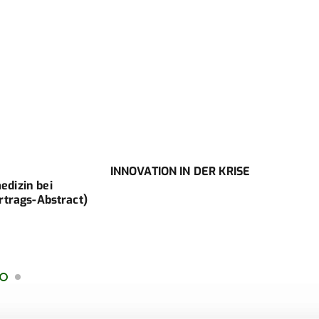
INNOVATION IN DER KRISE
Im S
dizin bei
Bund
rtrags-Abstract)
in d
COVI