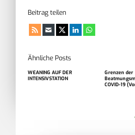
Beitrag teilen
Ähnliche Posts
WEANING AUF DER
Grenzen der
ng und
INTENSIVSTATION
Beatmungsme
 sowie
COVID-19 (Vo
lenz