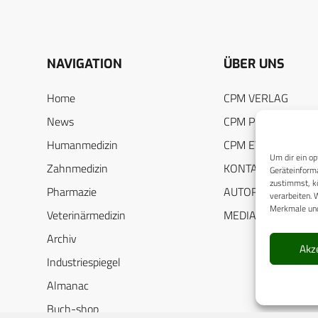
NAVIGATION
ÜBER UNS
Home
CPM VERLAG
News
CPM PUBLICATION
Humanmedizin
CPM EVENTS
Um dir ein op
Zahnmedizin
KONTAKT
Geräteinforma
zustimmst, kö
Pharmazie
AUTORENHINWEIS
verarbeiten. 
Merkmale und
Veterinärmedizin
MEDIADATEN
Archiv
Akz
Industriespiegel
Almanac
Buch-shop