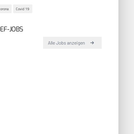
orona
Covid 19
EF-JOBS