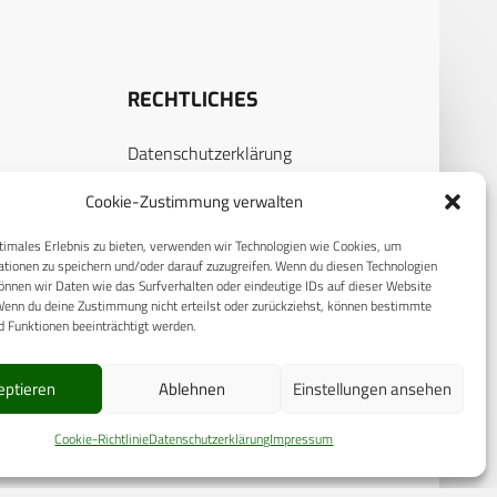
RECHTLICHES
Datenschutzerklärung
S
Cookie-Richtlinie (EU)
Cookie-Zustimmung verwalten
AGB
timales Erlebnis zu bieten, verwenden wir Technologien wie Cookies, um
Compliance
tionen zu speichern und/oder darauf zuzugreifen. Wenn du diesen Technologien
nnen wir Daten wie das Surfverhalten oder eindeutige IDs auf dieser Website
E
Impressum
Wenn du deine Zustimmung nicht erteilst oder zurückziehst, können bestimmte
 Funktionen beeinträchtigt werden.
eptieren
Ablehnen
Einstellungen ansehen
Cookie-Richtlinie
Datenschutzerklärung
Impressum