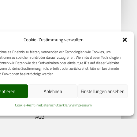
Cookie-Zustimmung verwalten
timales Erlebnis zu bieten, verwenden wir Technologien wie Cookies, um
tionen zu speichern und/oder darauf zuzugreifen. Wenn du diesen Technologien
nnen wir Daten wie das Surfverhalten oder eindeutige IDs auf dieser Website
Wenn du deine Zustimmung nicht erteilst oder zurückziehst, können bestimmte
 Funktionen beeinträchtigt werden.
RECHTLICHES
eptieren
Ablehnen
Einstellungen ansehen
Datenschutzerklärung
Cookie-Richtlinie
Datenschutzerklärung
Impressum
S
Cookie-Richtlinie (EU)
AGB
Compliance
E
Impressum