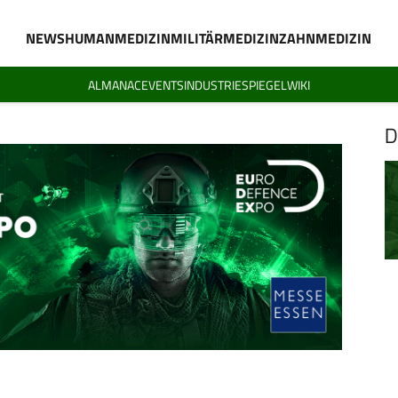
NEWS
HUMANMEDIZIN
MILITÄRMEDIZIN
ZAHNMEDIZIN
ALMANAC
EVENTS
INDUSTRIESPIEGEL
WIKI
D