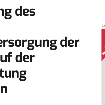
ng des
A
ersorgung der
uf der
stung
in