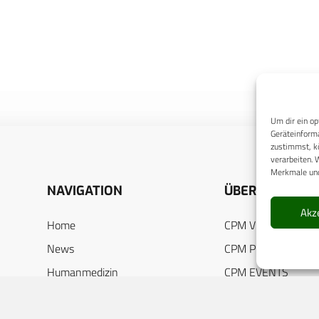
Um dir ein op
Geräteinforma
zustimmst, kö
verarbeiten. 
Merkmale und
NAVIGATION
ÜBER UNS
Akz
Home
CPM VERLAG
News
CPM PUBLICATION
Humanmedizin
CPM EVENTS
Zahnmedizin
KONTAKT
Pharmazie
AUTORENHINWEIS