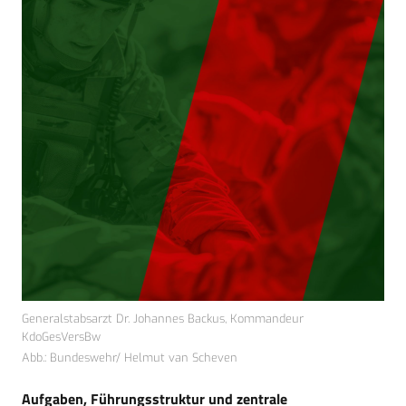
Generalstabsarzt Dr. Johannes Backus, Kommandeur
KdoGesVersBw
Abb.: Bundeswehr/ Helmut van Scheven
Aufgaben, Führungsstruktur und zentrale