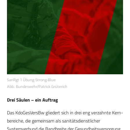
SanRgt 1 Übung Strong-Blue
Abb.: Bundeswehr/Patrick Grüterich
Drei Säulen – ein Auftrag
Das KdoGesVersBw gliedert sich in drei eng verzahnte Kern­
bereiche, die gemeinsam als sanitätsdienstlicher
Systemverbund die Bandbreite der Gesundheitsversorgung