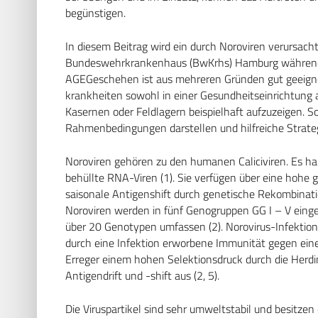
begünstigen.
In diesem Beitrag wird ein durch Noroviren verursach
Bundeswehrkrankenhaus (BwKrhs) Hamburg während de
AGEGeschehen ist aus mehreren Gründen gut geeignet
krankheiten sowohl in einer Gesundheitseinrichtung 
Kasernen oder Feldlagern beispielhaft aufzuzeigen. S
Rahmenbedingungen darstellen und hilfreiche Strate
Noroviren gehören zu den humanen Caliciviren. Es h
behüllte RNA-Viren (1). Sie verfügen über eine hohe g
saisonale Antigenshift durch genetische Rekombinat
Noroviren werden in fünf Genogruppen GG I – V einget
über 20 Genotypen umfassen (2). Norovirus-Infektion
durch eine Infektion erworbene Immunität gegen eine
Erreger einem hohen Selektionsdruck durch die Herdi
Antigendrift und -shift aus (2, 5).
Die Viruspartikel sind sehr umweltstabil und besitzen 