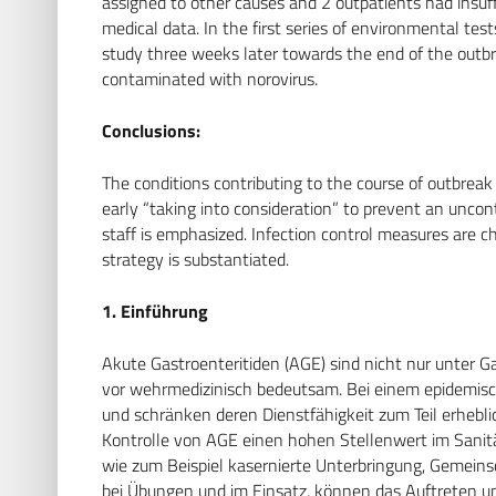
assigned to other causes and 2 outpatients had insuff
medical data. In the first series of environmental tes
study three weeks later towards the end of the outbre
contaminated with norovirus.
Conclusions:
The conditions contributing to the course of outbreak
early “taking into consideration” to prevent an uncon
staff is emphasized. Infection control measures are c
strategy is substantiated.
1. Einführung
Akute Gastroenteritiden (AGE) sind nicht nur unter 
vor wehrmedizinisch bedeutsam. Bei einem epidemisc
und schränken deren Dienstfähigkeit zum Teil erhebli
Kontrolle von AGE einen hohen Stellenwert im Sanit
wie zum Beispiel kasernierte Unterbringung, Gemein
bei Übungen und im Einsatz, können das Auftreten un