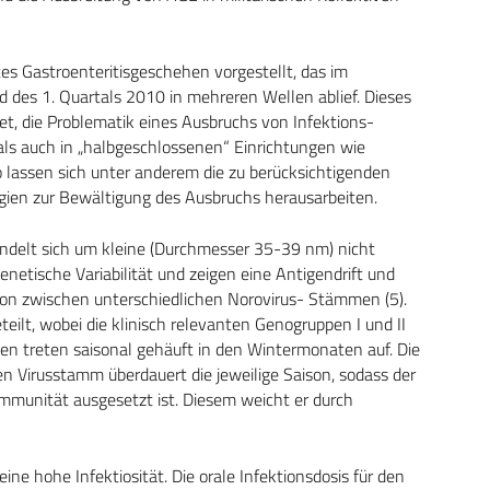
tes Gastroenteritisgeschehen vorgestellt, das im
s 1. Quartals 2010 in mehreren Wellen ablief. Dieses
, die Problematik eines Ausbruchs von Infektions-
als auch in „halbgeschlossenen“ Einrichtungen wie
o lassen sich unter anderem die zu berücksichtigenden
gien zur Bewältigung des Ausbruchs herausarbeiten.
andelt sich um kleine (Durchmesser 35-39 nm) nicht
enetische Variabilität und zeigen eine Antigendrift und
ion zwischen unterschiedlichen Norovirus- Stämmen (5).
eilt, wobei die klinisch relevanten Genogruppen I und II
en treten saisonal gehäuft in den Wintermonaten auf. Die
n Virusstamm überdauert die jeweilige Saison, sodass der
mmunität ausgesetzt ist. Diesem weicht er durch
eine hohe Infektiosität. Die orale Infektionsdosis für den