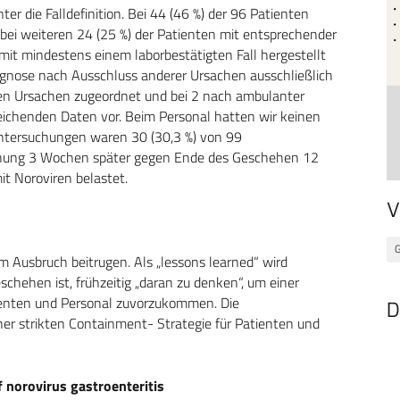
er die Falldefinition. Bei 44 (46 %) der 96 Patienten
bei weiteren 24 (25 %) der Patienten mit entsprechender
mit mindestens einem laborbestätigten Fall hergestellt
agnose nach Ausschluss anderer Ursachen ausschließlich
eren Ursachen zugeordnet und bei 2 nach ambulanter
ichenden Daten vor. Beim Personal hatten wir keinen
ntersuchungen waren 30 (30,3 %) von 99
chung 3 Wochen später gegen Ende des Geschehen 12
t Noroviren belastet.
V
G
m Ausbruch beitrugen. Als „lessons learned“ wird
eschehen ist, frühzeitig „daran zu denken“, um einer
tienten und Personal zuvorzukommen. Die
D
r strikten Containment- Strategie für Patienten und
 norovirus gastroenteritis