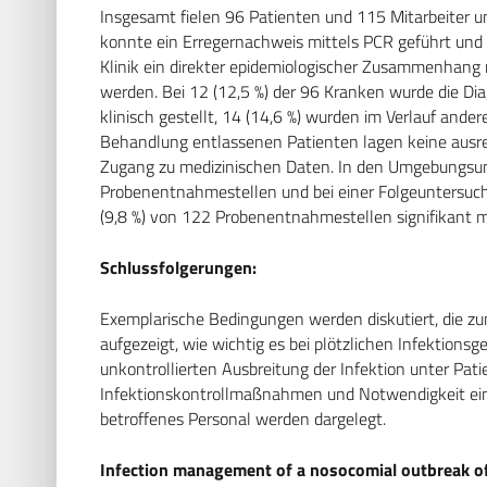
Insgesamt fielen 96 Patienten und 115 Mitarbeiter unt
konnte ein Erregernachweis mittels PCR geführt und 
Klinik ein direkter epidemiologischer Zusammenhang 
werden. Bei 12 (12,5 %) der 96 Kranken wurde die Di
klinisch gestellt, 14 (14,6 %) wurden im Verlauf and
Behandlung entlassenen Patienten lagen keine ausre
Zugang zu medizinischen Daten. In den Umgebungsu
Probenentnahmestellen und bei einer Folgeuntersu
(9,8 %) von 122 Probenentnahmestellen signifikant mi
Schlussfolgerungen:
Exemplarische Bedingungen werden diskutiert, die zu
aufgezeigt, wie wichtig es bei plötzlichen Infektionsg
unkontrollierten Ausbreitung der Infektion unter Pa
Infektionskontrollmaßnahmen und Notwendigkeit eine
betroffenes Personal werden dargelegt.
Infection management of a nosocomial outbreak of