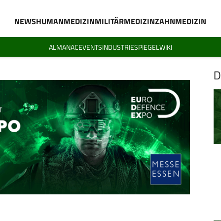
NEWS
HUMANMEDIZIN
MILITÄRMEDIZIN
ZAHNMEDIZIN
ALMANAC
EVENTS
INDUSTRIESPIEGEL
WIKI
D