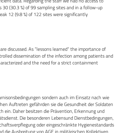
icient data. Regarding the staff we had no access to
ts 30 (30.3 %) of 99 sampling sites and in a follow-up
ak 12 (9.8 %) of 122 sites were significantly
 are discussed. As “lessons learned“ the importance of
trolled dissemination of the infection among patients and
haracterized and the need for a strict containment
Garnisonsbedingungen sondern auch im Einsatz nach wie
hen Auftreten gefährden sie die Gesundheit der Soldaten
ch ein. Daher besitzen die Prävention, Erkennung und
ätsdienst. Die besonderen Lebensund Dienstbedingungen,
schaftsverpflegung oder eingeschränkte Hygienestandards
d die Ausbreitung von AGE in militärischen Kollektiven