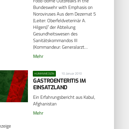
Food-borne Outbreaks in the
Bundeswehr with Emphasis on
Noroviruses Aus dem Dezernat 5
(Leiter: Oberfeldveterinär A.
Hilgers)¹ der Abteilung
Gesundheitswesen des
Sanitätskommandos III
(Kommandeur: Generalarzt…
Mehr
10. Januar 2010
HUMANMEDIZIN
GASTROENTERITIS IM
EINSATZLAND
Ein Erfahrungsbericht aus Kabul,
Afghanistan
Mehr
nzeige