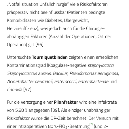
„Notfallsituation Unfallchirurgie“ viele Risikofaktoren
präoperativ nicht beeinflussbar (Patienten bedingte
Komorbiditäten wie Diabetes, Übergewicht,
Herzinsuffizienz), was jedoch auch für die Chirurgie-
abhängigen Faktoren (Anzahl der Operationen, Ort der
Operation) gilt [56].
Untersuchte
Tourniquetbinden
zeigten einen erheblichen
Kontaminationsgrad (Koagulase-negative
staphylococci
,
Staphylococcus aureus
,
Bacillus,
Pseudomonas aeruginosa
,
Acinetobacter baumanii, enterococci, enterobacteriae
und
Candida
[57].
Für die Versorgung einer
Pilonfraktur
wird eine Infektrate
von 5,88 % angegeben [39]. Als einziger unabhängiger
Risikofaktor wurde die OP-Zeit berechnet. Der Versuch mit
[2]
einer intraoperativen 80 %-FIO
-Beatmung
(und 2-
2