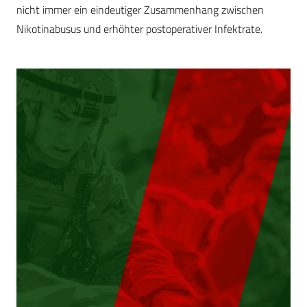
nicht immer ein eindeutiger Zusammenhang zwischen
Nikotinabusus und erhöhter postoperativer Infektrate.