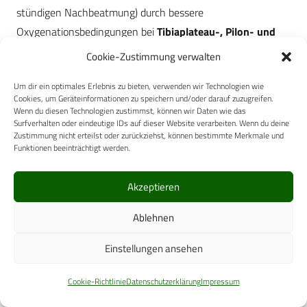
stündigen Nachbeatmung) durch bessere
Oxygenationsbedingungen bei
Tibiaplateau-, Pilon- und
Calcaneusfrakturen
die Infektrate zu senken,
führte im
Cookie-Zustimmung verwalten
Vergleich zur Kontrollgruppe (
30 %-FIO
-Beatmung) zu
2
Um dir ein optimales Erlebnis zu bieten, verwenden wir Technologien wie
keinem signifikanten Benefit. Die Infektrate betrug in dieser
Cookies, um Geräteinformationen zu speichern und/oder darauf zuzugreifen.
Studie insgesamt 14 % [58]. Die Infektrate dieser durch
Wenn du diesen Technologien zustimmst, können wir Daten wie das
Surfverhalten oder eindeutige IDs auf dieser Website verarbeiten. Wenn du deine
höher energetische axiale Stauchungstraumata
Zustimmung nicht erteilst oder zurückziehst, können bestimmte Merkmale und
verursachten Frakturen wurden auch von Paryavi et al.
Funktionen beeinträchtigt werden.
[3]
2013 untersucht. Die Autorengruppe zeigte, dass mit „C3“
klassifizierte Frakturen (odds ratio 5,4), eine ASA-
Akzeptieren
Klassifikation > 3 (odds ratio 2,9) sowie ein body mass index
Ablehnen
2
(BMI) > 30 kg/m
(odds ratio 3,5) unabhängige
Risikofrakturen sind [59]. Die offiziell allgemein für die
Einstellungen ansehen
[4]
Chirurgie erarbeiteten NNIS System scores
waren den
Autoren zufolge weniger prädiktiv für SSI-Raten in der
Cookie-Richtlinie
Datenschutzerklärung
Impressum
Unfallchirurgie. Bei der Versorgung von