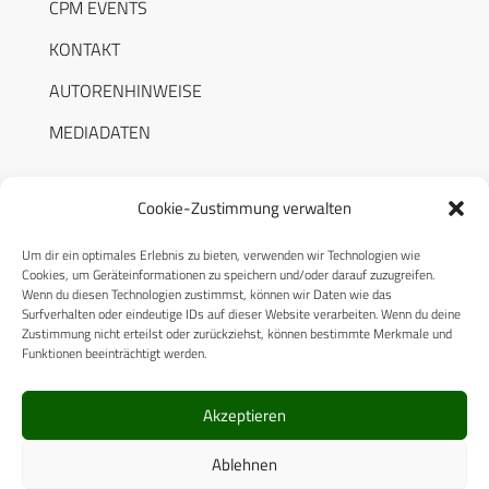
CPM EVENTS
KONTAKT
AUTORENHINWEISE
MEDIADATEN
Cookie-Zustimmung verwalten
Um dir ein optimales Erlebnis zu bieten, verwenden wir Technologien wie
RECHTLICHES
Cookies, um Geräteinformationen zu speichern und/oder darauf zuzugreifen.
Wenn du diesen Technologien zustimmst, können wir Daten wie das
Surfverhalten oder eindeutige IDs auf dieser Website verarbeiten. Wenn du deine
Datenschutzerklärung
Zustimmung nicht erteilst oder zurückziehst, können bestimmte Merkmale und
Funktionen beeinträchtigt werden.
Cookie-Richtlinie (EU)
AGB
Akzeptieren
Compliance
Ablehnen