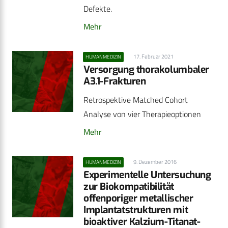
Defekte.
Mehr
17. Februar 2021
HUMANMEDIZIN
Versorgung thorakolumbaler
A3.1-Frakturen
Retrospektive Matched Cohort
Analyse von vier Therapieoptionen
Mehr
9. Dezember 2016
HUMANMEDIZIN
Experimentelle Untersuchung
zur Biokompatibilität
offenporiger metallischer
Implantatstrukturen mit
bioaktiver Kalzium-Titanat-