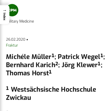
→
Index
Military Medicine
26.02.2020 •
Fraktur
Michéle Müller¹; Patrick Wegel¹;
Bernhard Karich²; Jörg Klewer¹;
Thomas Horst¹
¹ Westsächsische Hochschule
Zwickau