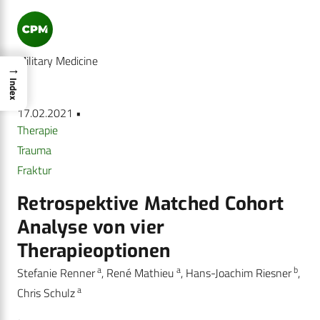
Military Medicine
→
Index
17.02.2021 •
Therapie
Trauma
Fraktur
Retrospektive Matched Cohort
Analyse von vier
Therapieoptionen
a
a
b
Stefanie Renner
, René Mathieu
, Hans-Joachim Riesner
,
a
Chris Schulz