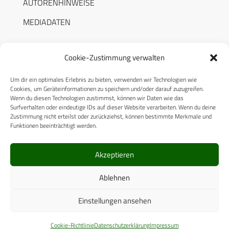
AUTORENHINWEISE
MEDIADATEN
Cookie-Zustimmung verwalten
Um dir ein optimales Erlebnis zu bieten, verwenden wir Technologien wie
RECHTLICHES
Cookies, um Geräteinformationen zu speichern und/oder darauf zuzugreifen.
Wenn du diesen Technologien zustimmst, können wir Daten wie das
Surfverhalten oder eindeutige IDs auf dieser Website verarbeiten. Wenn du deine
Datenschutzerklärung
Zustimmung nicht erteilst oder zurückziehst, können bestimmte Merkmale und
Funktionen beeinträchtigt werden.
Cookie-Richtlinie (EU)
AGB
Akzeptieren
Compliance
Ablehnen
Impressum
Einstellungen ansehen
© 2025 CPM GmbH – Alle Rechte vorbehalten
Cookie-Richtlinie
Datenschutzerklärung
Impressum