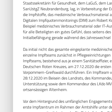
Staatssekretärin für Gesundheit, dem LaGuS, dem L
SanUstgZ Neubrandenburg, lag, in Vorbereitung der Er
die Impfstoffe, das medizinische Verbrauchsmaterial 
Digitalen Impfquotenmonitorings (DIM) zum Robert Ko
Beispiel medizinisches Verbrauchsmaterial oder IT-Auss
für alle Beteiligten ein gutes Gefühl, dass seitens 
Initialbefähigung gerade während des Jahreswechsel
Da initial nicht das gesamte eingeplante medizinisch
einzelne Impfteams zunächst in Pflegeeinrichtungen 
Impfteams, bestehend aus je einem Sanitätsoffizier, 
Deutschen Roten Kreuzes, am 27.12.2020 die ersten 
Vorpommern-Greifswald durchführen. Ein Impfteam ve
28.12.2020 im Beisein des Landrats, des Kommandeu
Unterstützung sowie dem Kommandeur des LKdo MV d
ortsansässigen Altenheim.
Vor dem Hintergrund des umfänglichen Engagements
erste Impfzentrum im Rahmen der Amtshilfe unter