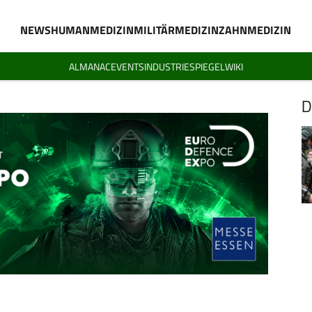
NEWS
HUMANMEDIZIN
MILITÄRMEDIZIN
ZAHNMEDIZIN
ALMANAC
EVENTS
INDUSTRIESPIEGEL
WIKI
D