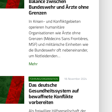
Balance zwischen
Bundeswehr und Ärzte ohne
Grenzen
In Krisen- und Konfliktgebieten
operieren humanitäre
Organisationen wie Ärzte ohne
Grenzen (Médecins Sans Frontières,
MSF) und militärische Einheiten wie
die Bundeswehr oft nebeneinander,
um Notleidenden…
Mehr
18. November 2024
FÜHRUNG/ORGANISATION
Das deutsche
Gesundheitssystem auf
bewaffnete Konflikte
vorbereiten
Als freiwillige Hilfsgesellschaft der