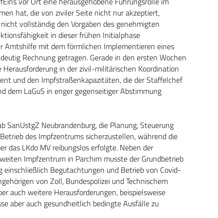
ffEins vor Ort eine herausgehobene Führungsrolle im
n hat, die von ziviler Seite nicht nur akzeptiert,
 nicht vollständig den Vorgaben des genehmigten
tionsfähigkeit in dieser frühen Initialphase
er Amtshilfe mit dem förmlichen Implementieren eines
eindeutig Rechnung getragen. Gerade in den ersten Wochen
Herausforderung in der zivil-militärischen Koordination
nt und den Impfstraßenkapazitäten, die der Staffelchef
d dem LaGuS in enger gegenseitiger Abstimmung
Stab SanUstgZ Neubrandenburg, die Planung, Steuerung
 Betrieb des Impfzentrums sicherzustellen, während die
er das LKdo MV reibungslos erfolgte. Neben der
weiten Impfzentrum in Parchim musste der Grundbetrieb
ng einschließlich Begutachtungen und Betrieb von Covid-
gehörigen von Zoll, Bundespolizei und Technischem
aber auch weitere Herausforderungen, beispielsweise
sse aber auch gesundheitlich bedingte Ausfälle zu