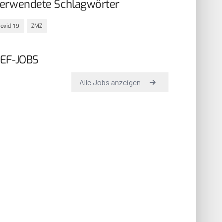
erwendete Schlagwörter
ovid 19
ZMZ
EF-JOBS