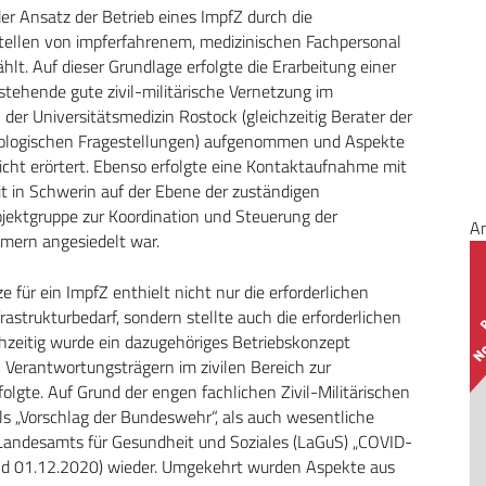
 Ansatz der Betrieb eines ImpfZ durch die
istellen von impferfahrenem, medizinischen Fachpersonal
t. Auf dieser Grundlage erfolgte die Erarbeitung einer
stehende gute zivil-militärische Vernetzung im
er Universitätsmedizin Rostock (gleichzeitig Berater der
iologischen Fragestellungen) aufgenommen und Aspekte
icht erörtert. Ebenso erfolgte eine Kontaktaufnahme mit
it in Schwerin auf der Ebene der zuständigen
rojektgruppe zur Koordination und Steuerung der
A
mern angesiedelt war.
für ein ImpfZ enthielt nicht nur die erforderlichen
astrukturbedarf, sondern stellte auch die erforderlichen
hzeitig wurde ein dazugehöriges Betriebskonzept
 Verantwortungsträgern im zivilen Bereich zur
folgte. Auf Grund der engen fachlichen Zivil-Militärischen
s „Vorschlag der Bundeswehr“, als auch wesentliche
Landesamts für Gesundheit und Soziales (LaGuS) „COVID-
nd 01.12.2020) wieder. Umgekehrt wurden Aspekte aus