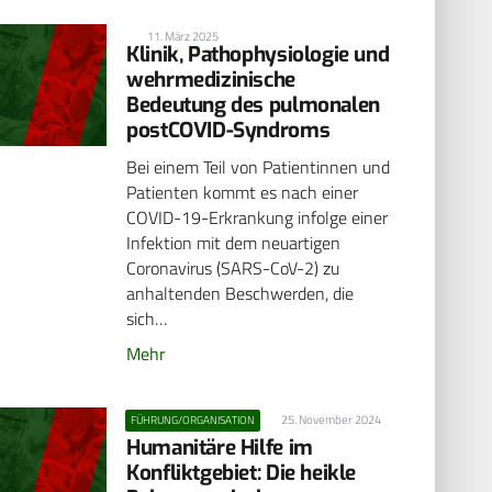
11. März 2025
Klinik, Pathophysiologie und
wehrmedizinische
Bedeutung des pulmonalen
postCOVID-Syndroms
Bei einem Teil von Patientinnen und
Patienten kommt es nach einer
COVID-19-Erkrankung infolge einer
Infektion mit dem neuartigen
Coronavirus (SARS-CoV-2) zu
anhaltenden Beschwerden, die
sich…
Mehr
25. November 2024
FÜHRUNG/ORGANISATION
Humanitäre Hilfe im
Konfliktgebiet: Die heikle