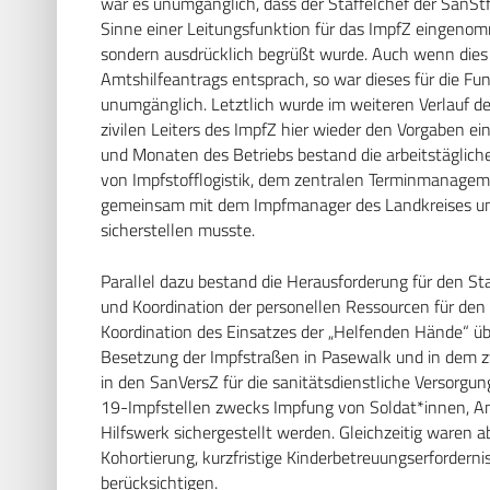
war es unumgänglich, dass der Staffelchef der SanSt
Sinne einer Leitungsfunktion für das ImpfZ eingenomme
sondern ausdrücklich begrüßt wurde. Auch wenn dies
Amtshilfeantrags entsprach, so war dieses für die Funk
unumgänglich. Letztlich wurde im weiteren Verlauf d
zivilen Leiters des ImpfZ hier wieder den Vorgaben 
und Monaten des Betriebs bestand die arbeitstägliche 
von Impfstofflogistik, dem zentralen Terminmanageme
gemeinsam mit dem Impfmanager des Landkreises un
sicherstellen musste.
Parallel dazu bestand die Herausforderung für den 
und Koordination der personellen Ressourcen für den
Koordination des Einsatzes der „Helfenden Hände“ üb
Besetzung der Impfstraßen in Pasewalk und in dem z
in den SanVersZ für die sanitätsdienstliche Versorgu
19-Impfstellen zwecks Impfung von Soldat*innen, An
Hilfswerk sichergestellt werden. Gleichzeitig waren 
Kohortierung, kurzfristige Kinderbetreuungserforderni
berücksichtigen.