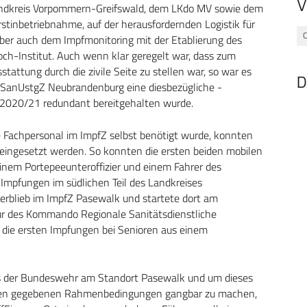
V
andkreis Vorpommern-Greifswald, dem LKdo MV sowie dem
stinbetriebnahme, auf der herausfordernden Logistik für
C
aber auch dem Impfmonitoring mit der Etablierung des
ch-Institut. Auch wenn klar geregelt war, dass zum
tattung durch die zivile Seite zu stellen war, so war es
D
des SanUstgZ Neubrandenburg eine diesbezügliche ­
 2020/21 redundant bereitgehalten wurde.
e Fachpersonal im ImpfZ selbst benötigt wurde, konnten
eingesetzt werden. So konnten die ersten beiden mobilen
einem Portepeeunteroffizier und einem Fahrer des
Impfungen im südlichen Teil des Landkreises
rblieb im ImpfZ Pasewalk und startete dort am
r des Kommando Regionale Sanitätsdienstliche
ie ersten Impfungen bei Senioren aus einem
 der Bundeswehr am Standort Pasewalk und um dieses
 den gegebenen Rahmenbedingungen gangbar zu machen,