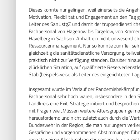
Dieses konnte nur gelingen, weil einerseits die An
Motivation, Flexibilität und Engagement an den Tag g
Leiter des SanUstgZ und damit der truppendienstlich
Fachpersonal von Hagenow bis Torgelow, von Kramerh
Havelberg in Sachsen-Anhalt ein nicht unwesentlicher
Ressourcenmanagement. Nur so konnte zum Teil sehr k
gleichzeitig die sanitätsdienstliche Versorgung, teilwe
praktisch nicht zur Verfügung standen. Darüber hina
glücklichen Situation, auf qualifizierte Reservediens
Stab (beispielsweise als Leiter des eingerichteten La
Insgesamt wurde im Verlauf der Pandemiebekämpfung 
Fachpersonal sehr hoch waren, insbesondere in den
Landkreis eine Exit-Strategie initiiert und bespro
mit Fragen wie „Müssen weitere Altersgruppen geimpft
herausfordernd und nicht zuletzt auch durch die Wert
Bundeswehr in der Region, die man nur ungern verliere
Gespräche und vorgenommenen Abstimmungen führten 
monatsweisen Abschmelzen der personellen Unterst