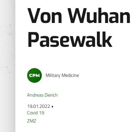
Von Wuhan
Pasewalk
Military Medicine
Andreas Dierich
19.01.2022 •
Covid 19
ZMZ