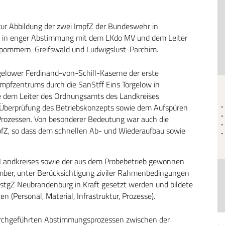
 zur Abbildung der zwei ImpfZ der Bundeswehr in
n in enger Abstimmung mit dem LKdo MV und dem Leiter
rpommern-Greifswald und Ludwigslust-Parchim.
rgelower Ferdinand-von-Schill-Kaserne der erste
mpfzentrums durch die SanStff Eins Torgelow in
 dem Leiter des Ordnungsamts des Landkreises
 Überprüfung des Betriebskonzepts sowie dem Aufspüren
 Prozessen. Von besonderer Bedeutung war auch die
pfZ, so dass dem schnellen Ab- und Wiederaufbau sowie
s Landkreises sowie der aus dem Probebetrieb gewonnen
ember, unter Berücksichtigung ziviler Rahmenbedingungen
nUstgZ Neubrandenburg in Kraft gesetzt werden und bildete
n (Personal, Material, Infrastruktur, Prozesse).
durchgeführten Abstimmungsprozessen zwischen der