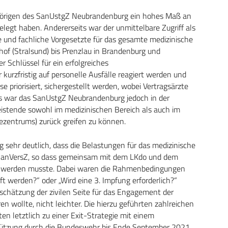
gehörigen des SanUstgZ Neubrandenburg ein hohes Maß an
elegt haben. Andererseits war der unmittelbare Zugriff als
e und fachliche Vorgesetzte für das gesamte medizinische
of (Stralsund) bis Prenzlau in Brandenburg und
 Schlüssel für ein erfolgreiches
urzfristig auf personelle Ausfälle reagiert werden und
ise priorisiert, sichergestellt werden, wobei Vertragsärzte
us war das SanUstgZ Neubrandenburg jedoch in der
tleistende sowohl im medizinischen Bereich als auch im
gezentrums) zurück greifen zu können.
sehr deutlich, dass die Belastungen für das medizinische
 SanVersZ, so dass gemeinsam mit dem LKdo und dem
chen werden musste. Dabei waren die Rahmenbedingungen
 werden?“ oder „Wird eine 3. Impfung erforderlich?“
schätzung der zivilen Seite für das Engagement der
n wollte, nicht leichter. Die hierzu geführten zahlreichen
letztlich zu einer Exit-Strategie mit einem
ützung durch die Bundeswehr bis Ende September 2021,