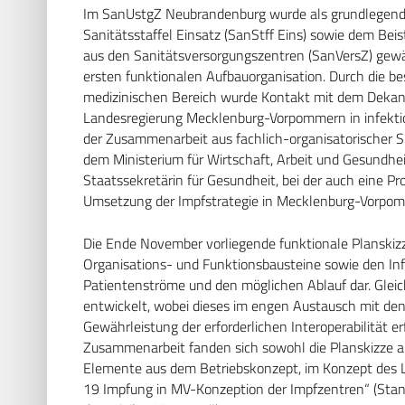
Im SanUstgZ Neubrandenburg wurde als grundlegender
Sanitätsstaffel Einsatz (SanStff Eins) sowie dem Be
aus den Sanitätsversorgungszentren (SanVersZ) gewähl
ersten funktionalen Aufbauorganisation. Durch die be
medizinischen Bereich wurde Kontakt mit dem Dekan d
Landesregierung Mecklenburg-Vorpommern in infekt
der Zusammenarbeit aus fachlich-organisatorischer S
dem Ministerium für Wirtschaft, Arbeit und Gesundhe
Staatssekretärin für Gesundheit, bei der auch eine P
Umsetzung der Impfstrategie in Mecklenburg-Vorpom
Die Ende November vorliegende funktionale Planskizze 
Organisations- und Funktionsbausteine sowie den Infr
Patientenströme und den möglichen Ablauf dar. Gleic
entwickelt, wobei dieses im engen Austausch mit den
Gewährleistung der erforderlichen Interoperabilität er
Zusammenarbeit fanden sich sowohl die Planskizze al
Elemente aus dem Betriebskonzept, im Konzept des 
19 Impfung in MV-Konzeption der Impfzentren“ (Sta