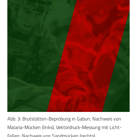
Abb. 3: Brutstätten-Beprobung in Gabun; Nachweis von
Malaria-Mücken (links). Vektordruck-Messung mit Licht-
Fallen; Nachweis von Sandmücken (rechts).