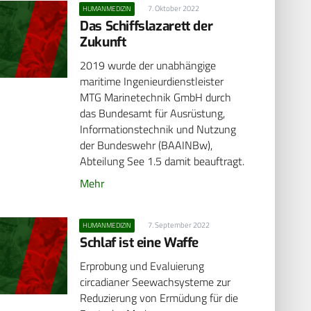
7. Oktober 2022
HUMANMEDIZIN
Das Schiffslazarett der
Zukunft
2019 wurde der unabhängige
maritime Ingenieurdienstleister
MTG Marinetechnik GmbH durch
das Bundesamt für Ausrüstung,
Informationstechnik und Nutzung
der Bundeswehr (BAAINBw),
Abteilung See 1.5 damit beauftragt.
Mehr
7. September 2022
HUMANMEDIZIN
Schlaf ist eine Waffe
Erprobung und Evaluierung
circadianer Seewachsysteme zur
Reduzierung von Ermüdung für die