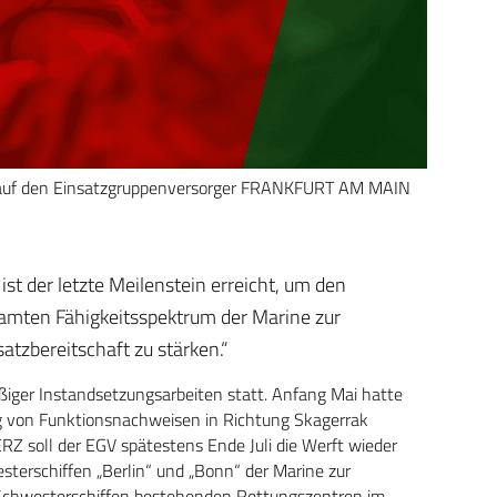
 auf den Einsatzgruppenversorger FRANKFURT AM MAIN
t der letzte Meilenstein erreicht, um den
amten Fähigkeitsspektrum der Marine zur
atzbereitschaft zu stärken.“
ßiger Instandsetzungsarbeiten statt. Anfang Mai hatte
ng von Funktionsnachweisen in Richtung Skagerrak
RZ soll der EGV spätestens Ende Juli die Werft wieder
erschiffen „Berlin“ und „Bonn“ der Marine zur
en Schwesterschiffen bestehenden Rettungszentren im