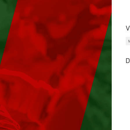
V
M
D