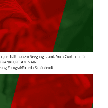
orgers hält hohem Seegang stand. Auch Container für
er FRANKFURT AM MAIN.
zung Fotograf:Ricarda Schönbrodt