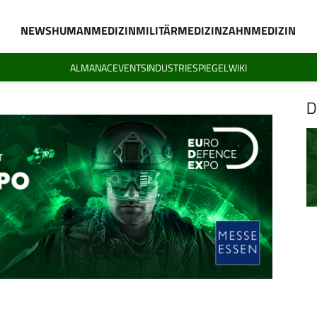
NEWS
HUMANMEDIZIN
MILITÄRMEDIZIN
ZAHNMEDIZIN
ALMANAC
EVENTS
INDUSTRIESPIEGEL
WIKI
D