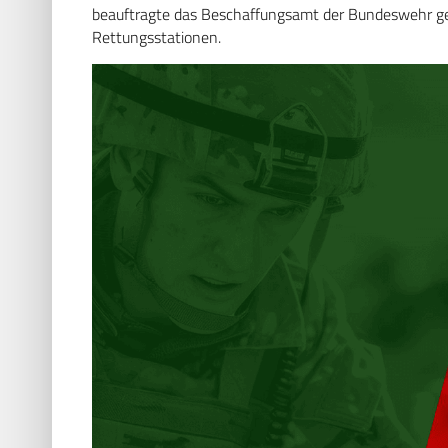
beauftragte das Beschaffungsamt der Bundeswehr ges
Rettungsstationen.