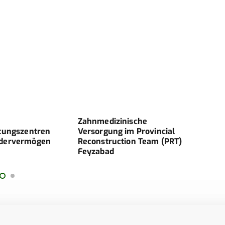
inische
Der Sanitätsdienst der Marine
Mi
 im Provincial
G
ction Team (PRT)