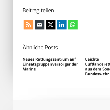
Beitrag teilen
Ähnliche Posts
ntrum auf
Leichte
Zahnmediz
sorger der
Luftlanderettungszentren
Versorgung
aus dem Sondervermögen
Reconstru
Bundeswehr
Feyzabad