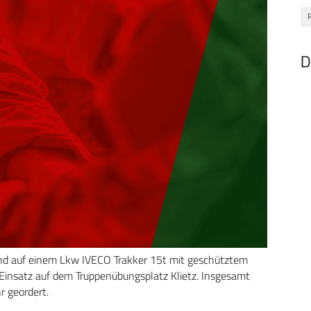
D
nd auf einem Lkw IVECO Trakker 15t mit geschütztem
Einsatz auf dem Truppenübungsplatz Klietz. Insgesamt
 geordert.