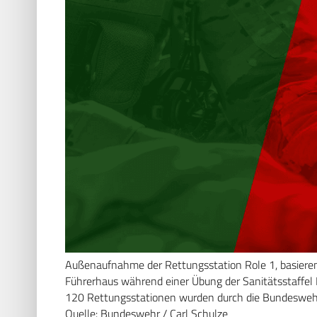
Außenaufnahme der Rettungsstation Role 1, basiere
Führerhaus während einer Übung der Sanitätsstaffel 
120 Rettungsstationen wurden durch die Bundeswehr
Quelle: Bundeswehr / Carl Schulze