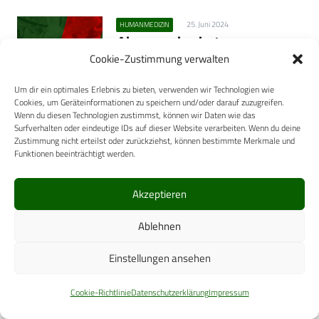
25. Juni 2024
HUMANMEDIZIN
Abwasserbasierte
Infektionsepidemiologie –
Cookie-Zustimmung verwalten
manchmal muss man für
Um dir ein optimales Erlebnis zu bieten, verwenden wir Technologien wie
Innovationen auch im Trüben
Cookies, um Geräteinformationen zu speichern und/oder darauf zuzugreifen.
fischen
Wenn du diesen Technologien zustimmst, können wir Daten wie das
Surfverhalten oder eindeutige IDs auf dieser Website verarbeiten. Wenn du deine
Abwassermonitoring, eine Methodik,
Zustimmung nicht erteilst oder zurückziehst, können bestimmte Merkmale und
um die Zusammensetzung und
Funktionen beeinträchtigt werden.
Qualität von Abwasser zu analysieren,
ist eine revolutionäre Methode, deren
Akzeptieren
Ergebnisse es ermöglichen, Einblicke in
Ablehnen
die öffentliche Gesundheit…
Einstellungen ansehen
Mehr
Verwendete Schlagwörter
Cookie-Richtlinie
Datenschutzerklärung
Impressum