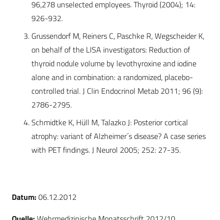
96,278 unselected employees. Thyroid (2004); 14:
926-932.
Grussendorf M, Reiners C, Paschke R, Wegscheider K,
on behalf of the LISA investigators: Reduction of
thyroid nodule volume by levothyroxine and iodine
alone and in combination: a randomized, placebo-
controlled trial. J Clin Endocrinol Metab 2011; 96 (9):
2786-2795.
Schmidtke K, Hüll M, Talazko J: Posterior cortical
atrophy: variant of Alzheimer´s disease? A case series
with PET findings. J Neurol 2005; 252: 27-35.
Datum:
06.12.2012
Quelle:
Wehrmedizinische Monatsschrift 2012/10