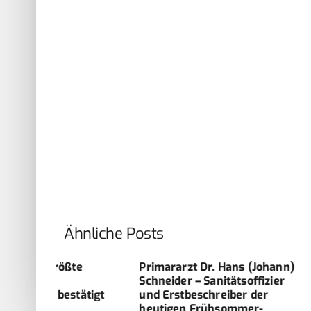
Ähnliche Posts
te
Primararzt Dr. Hans (Johann)
TOLLWUT – 
Schneider – Sanitätsoffizier
EINSATZORIE
tätigt
und Erstbeschreiber der
DIAGNOSTIK
heutigen Frühsommer-