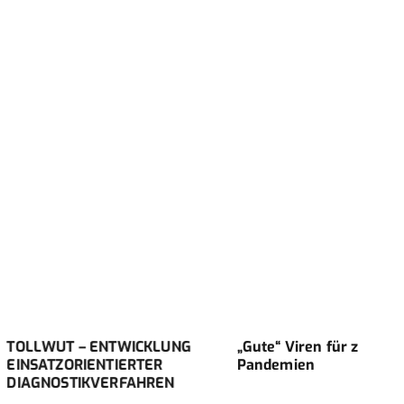
ENTWICKLUNG
„Gute“ Viren für zukünftige
DENG
NTIERTER
Pandemien
EINE
VERFAHREN
HER