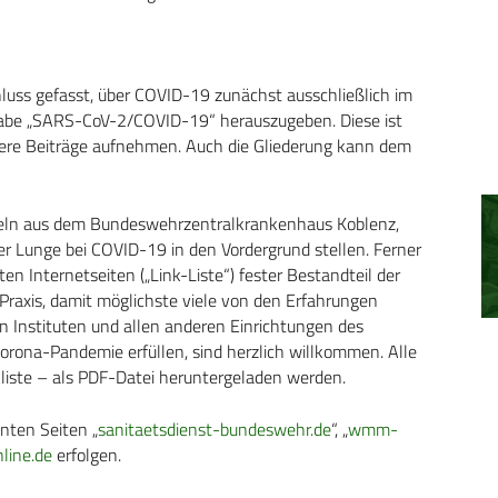
luss gefasst, über COVID-19 zunächst ausschließlich im
abe „SARS-CoV-2/COVID-19“ herauszugeben. Diese ist
eitere Beiträge aufnehmen. Auch die Gliederung kann dem
ikeln aus dem Bundeswehrzentralkrankenhaus Koblenz,
er Lunge bei COVID-19 in den Vordergrund stellen. Ferner
en Internetseiten („Link-Liste“) fester Bestandteil der
raxis, damit möglichste viele von den Erfahrungen
 den Instituten und allen anderen Einrichtungen des
orona-Pandemie erfüllen, sind herzlich willkommen. Alle
kliste – als PDF-Datei heruntergeladen werden.
ten Seiten „
sanitaetsdienst-bundeswehr.de
“, „
wmm-
line.de
erfolgen.