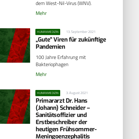
dem West-Nil-Virus (WNV).
Mehr
13. September 2021
HUMANMEDIZIN
„Gute“ Viren für zukünftige
Pandemien
100 Jahre Erfahrung mit
Bakteriophagen
Mehr
3. August 2021
HUMANMEDIZIN
Primararzt Dr. Hans
(Johann) Schneider –
Sanitätsoffizier und
Erstbeschreiber der
heutigen Frühsommer-
Meningoenzephalitis