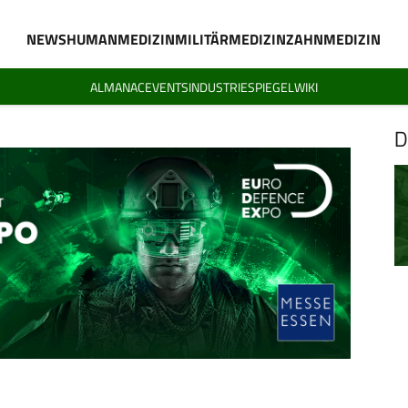
NEWS
HUMANMEDIZIN
MILITÄRMEDIZIN
ZAHNMEDIZIN
ALMANAC
EVENTS
INDUSTRIESPIEGEL
WIKI
D