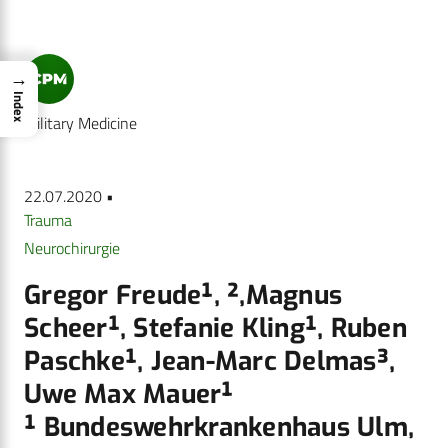
→
Index
Military Medicine
22.07.2020 •
Trauma
Neurochirurgie
Gregor Freude¹, ²,Magnus
Scheer¹, Stefanie Kling¹, Ruben
Paschke¹, Jean-Marc Delmas³,
Uwe Max Mauer¹
¹ Bundeswehrkrankenhaus Ulm,