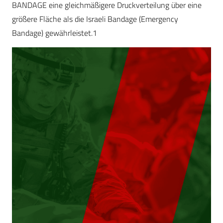
BANDAGE eine gleichmäßigere Druckverteilung über eine
größere Fläche als die Israeli Bandage (Emergency
Bandage) gewährleistet.1