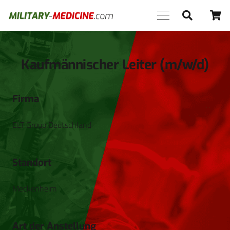
Kaufmännischer Leiter (m/w/d)
Firma
ELT Group Deutschland
Standort
Meckenheim
Art der Anstellung