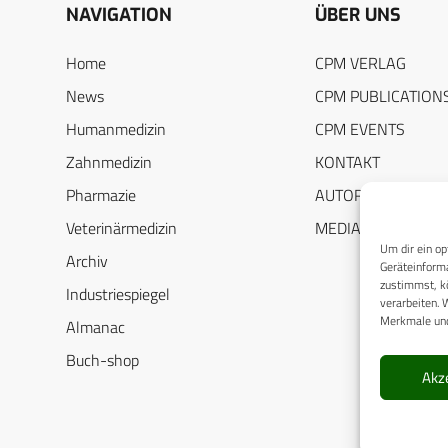
NAVIGATION
ÜBER UNS
Home
CPM VERLAG
News
CPM PUBLICATION
Humanmedizin
CPM EVENTS
Zahnmedizin
KONTAKT
Pharmazie
AUTORENHINWEIS
Veterinärmedizin
MEDIADATEN
Um dir ein op
Archiv
Geräteinforma
zustimmst, kö
Industriespiegel
verarbeiten. 
Merkmale und
Almanac
Buch-shop
Akz