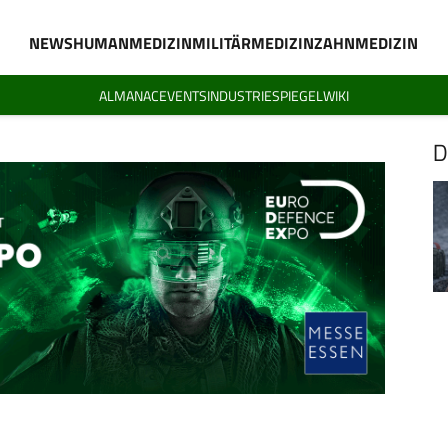
NEWS
HUMANMEDIZIN
MILITÄRMEDIZIN
ZAHNMEDIZIN
ALMANAC
EVENTS
INDUSTRIESPIEGEL
WIKI
D