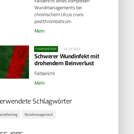
Fallbericht eines komplexen
Wundmanagements bei
chronischem Ulcus cruris
postthromboticum
Mehr
25. Juli 2023
HUMANMEDIZIN
Schwerer Wundinfekt mit
drohendem Beinverlust
Fallbericht
Mehr
erwendete Schlagwörter
undheilung
Wundmanagement