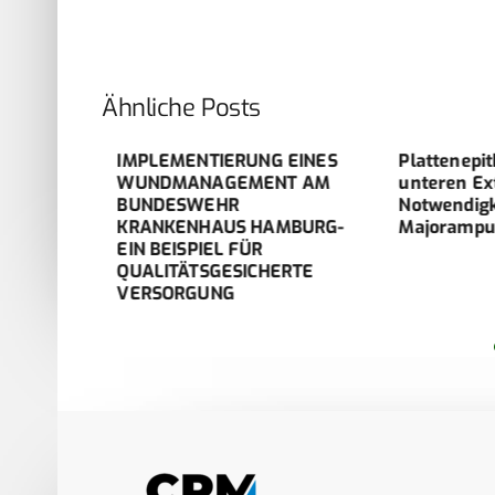
Ähnliche Posts
andlung
IMPLEMENTIERUNG EINES
Plattenepith
WUNDMANAGEMENT AM
unteren Extr
kterien,
BUNDESWEHR
Notwendigkei
RSA
KRANKENHAUS HAMBURG-
Majoramputa
EIN BEISPIEL FÜR
QUALITÄTSGESICHERTE
VERSORGUNG