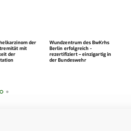
elkarzinom der
Wundzentrum des BwKrhs
Schw
emität mit
Berlin erfolgreich ­
und 
t der
rezertifiziert – einzigartig in
TRA
tion
der Bundeswehr