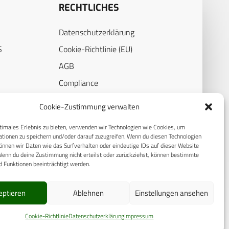
RECHTLICHES
Datenschutzerklärung
S
Cookie-Richtlinie (EU)
AGB
Compliance
E
Impressum
Cookie-Zustimmung verwalten
timales Erlebnis zu bieten, verwenden wir Technologien wie Cookies, um
tionen zu speichern und/oder darauf zuzugreifen. Wenn du diesen Technologien
nnen wir Daten wie das Surfverhalten oder eindeutige IDs auf dieser Website
Wenn du deine Zustimmung nicht erteilst oder zurückziehst, können bestimmte
 Funktionen beeinträchtigt werden.
eptieren
Ablehnen
Einstellungen ansehen
© 2025 CPM GmbH – Alle Rechte vorbehalten
Cookie-Richtlinie
Datenschutzerklärung
Impressum