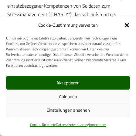
einsatzbezogener Kompetenzen von Soldaten zum
Stressmanagement („CHARLY“), das sich aufgrund der
Überschneidungen der thematischen Schwerpunkte mit
Cookie-Zustimmung verwalten
dem EVS kombinieren ließe [14].
Um dir ein optimales Erlebnis zu bieten, verwenden wir Technologien wie
Cookies, um Geräteinformationen zu speichern und/oder darauf zuzugreifen.
Die Bewertung der einzelnen Ausbildungsblöcke durch die
Wenn du diesen Technologien zustimmst, können wir Daten wie das
Teilnehmer im Rahmen der Abschlussevaluation zeigt ein
Surfverhalten oder eindeutige IDs auf dieser Website verarbeiten. Wenn du deine
Zustimmung nicht erteilst oder zurückziehst, können bestimmte Merkmale und
reges Interesse an und eine hohe Zufriedenheit der
Funktionen beeinträchtigt werden.
Teilnehmer mit den behandelten psychologischen
Themenblöcken. Auch Soldaten, die im Vorfeld bereits
Akzeptieren
mehrfach an Auslandseinsätzen der Bundeswehr
teilgenommen hatten, gaben an, dass sie die Ausbildung
Ablehnen
insgesamt als sehr sinnvoll erachteten und deren
Einstellungen ansehen
Umsetzung als zufriedenstellend bewerteten. Die
wahrgenommene persönliche Weiterentwicklung aufgrund
Cookie-Richtlinie
Datenschutzerklärung
Impressum
des EVS korrelierte dabei hoch mit der gemessenen