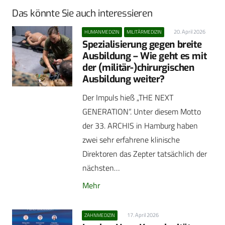
Das könnte Sie auch interessieren
20. April 2026
HUMANMEDIZIN
MILITÄRMEDIZIN
Spezialisierung gegen breite
Ausbildung – Wie geht es mit
der (militär-)chirurgischen
Ausbildung weiter?
Der Impuls hieß „THE NEXT
GENERATION“. Unter diesem Motto
der 33. ARCHIS in Hamburg haben
zwei sehr erfahrene klinische
Direktoren das Zepter tatsächlich der
nächsten…
Mehr
17. April 2026
ZAHNMEDIZIN