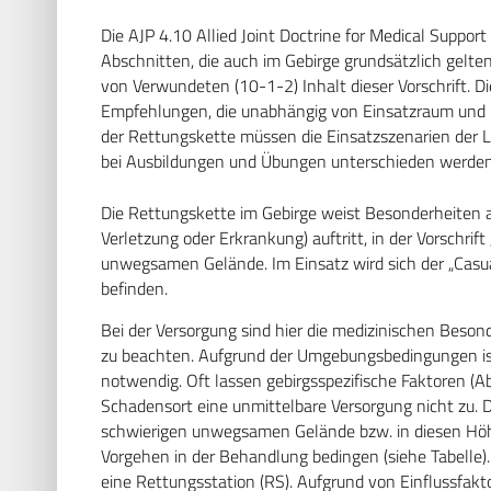
Die AJP 4.10 Allied Joint Doctrine for Medical Suppor
Abschnitten, die auch im Gebirge grundsätzlich gelten
von Verwundeten (10-1-2) Inhalt dieser Vorschrift. Die
Empfehlungen, die unabhängig von Einsatzraum und E
der Rettungskette müssen die Einsatzszenarien der 
bei Ausbildungen und Übungen unterschieden werden
Die Rettungskette im Gebirge weist Besonderheiten a
Verletzung oder Erkrankung) auftritt, in der Vorschrift
unwegsamen Gelände. Im Einsatz wird sich der „Casua
befinden.
Bei der Versorgung sind hier die medizinischen Beso
zu beachten. Aufgrund der Umgebungsbedingungen ist
notwendig. Oft lassen gebirgsspezifische Faktoren (
Schadensort eine unmittelbare Versorgung nicht zu. 
schwierigen unwegsamen Gelände bzw. in diesen Höhe
Vorgehen in der Behandlung bedingen (siehe Tabelle)
eine Rettungsstation (RS). Aufgrund von Einflussfakto