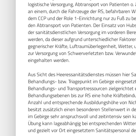
logistische Versorgung, Abtransport von Patienten o. 
an einem, durch die Fahrzeuge der RS, befahrbaren We
dem CCP und der Role 1-Einrichtung nur zu Fuß zu bew
den Abtransport von Patienten. Der Einsatz von Hubs
der sanitätsdienstlichen Versorgung im vorderen Ber
werden, da dieser aufgrund unterschiedlicher Faktor
gegnerischer Kräfte, Luftraumüberlegenheit, Wetter, u. 
zur Versorgung von Schwerverletzten bzw. Verwundet
eingehalten werden.
Aus Sicht des Heeressanitätsdienstes müssen hier S
Behandlungs- bzw. Triagepunkt im Gebirge eingesetz
Behandlungs- und Transportressourcen zielgerichtet 
Behandlungsebenen bis zur RS eine hohe Kräftebindu
Anzahl und entsprechende Ausbildungshöhe von Nich
besitzt zusätzlich einen besonderen Stellenwert in d
im Gebirge sehr anspruchsvoll und zeitintensiv sein 
Übung kann lageabhängig bei entsprechenden Witte
und gezielt vor Ort eingesetztem Sanitätspersonal d