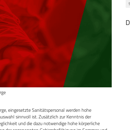
D
rge
birge, eingesetzte Sanitätspersonal werden hohe
swahl sinnvoll ist. Zusätzlich zur Kenntnis der
glichkeit und die dazu notwendige hohe körperliche
dung der sogenannten Gebirgsbefähigung im Sommer und