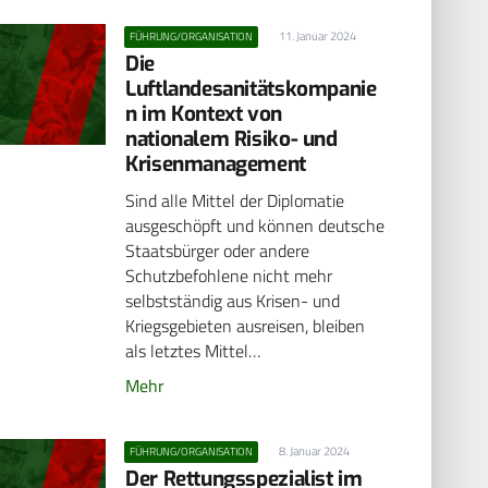
11. Januar 2024
FÜHRUNG/ORGANISATION
Die
Luftlandesanitätskompanie
n im Kontext von
nationalem Risiko- und
Krisenmanagement
Sind alle Mittel der Diplomatie
ausgeschöpft und können deutsche
Staatsbürger oder andere
Schutzbefohlene nicht mehr
selbstständig aus Krisen- und
Kriegsgebieten ausreisen, bleiben
als letztes Mittel…
Mehr
8. Januar 2024
FÜHRUNG/ORGANISATION
Der Rettungsspezialist im