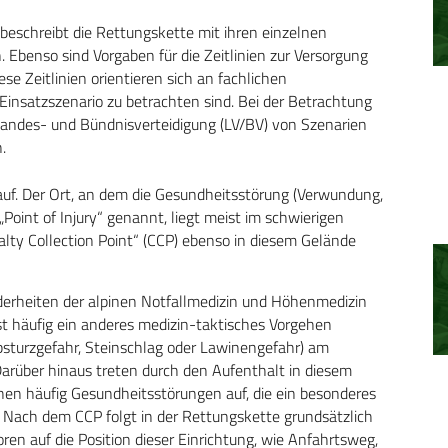
t beschreibt die Rettungskette mit ihren einzelnen
. Ebenso sind Vorgaben für die Zeitlinien zur Versorgung
se Zeitlinien orientieren sich an fachlichen
insatzszenario zu betrachten sind. Bei der Betrachtung
Landes- und Bündnisverteidigung (LV/BV) von Szenarien
.
uf. Der Ort, an dem die Gesundheitsstörung (Verwundung,
 „Point of Injury“ genannt, liegt meist im schwierigen
lty Collection Point“ (CCP) ebenso in diesem Gelände
nderheiten der alpinen Notfallmedizin und Höhenmedizin
 häufig ein anderes medizin-taktisches Vorgehen
Absturzgefahr, Steinschlag oder Lawinengefahr) am
Darüber hinaus treten durch den Aufenthalt in diesem
n häufig Gesundheitsstörungen auf, die ein besonderes
. Nach dem CCP folgt in der Rettungskette grundsätzlich
ren auf die Position dieser Einrichtung, wie Anfahrtsweg,