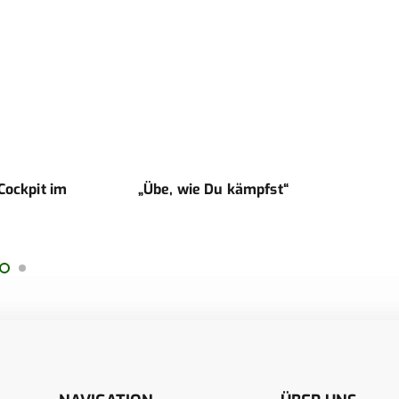
Cockpit im
„Übe, wie Du kämpfst“
Sani
Spezi
Kräf