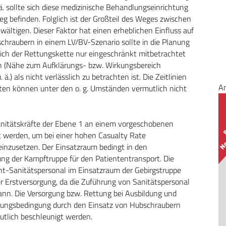
ä. sollte sich diese medizinische Behandlungseinrichtung
g befinden. Folglich ist der Großteil des Weges zwischen
ältigen. Dieser Faktor hat einen erheblichen Einfluss auf
chraubern in einem LV/BV-Szenario sollte in die Planung
eich der Rettungskette nur eingeschränkt mitbetrachtet
en (Nähe zum Aufklärungs- bzw. Wirkungsbereich
ä.) als nicht verlässlich zu betrachten ist. Die Zeitlinien
A
en können unter den o. g. Umständen vermutlich nicht
anitätskräfte der Ebene 1 an einem vorgeschobenen
t werden, um bei einer hohen Casualty Rate
einzusetzen. Der Einsatzraum bedingt in den
ng der Kampftruppe für den Patiententransport. Die
t-Sanitätspersonal im Einsatzraum der Gebirgstruppe
er Erstversorgung, da die Zuführung von Sanitätspersonal
kann. Die Versorgung bzw. Rettung bei Ausbildung und
rungsbedingung durch den Einsatz von Hubschraubern
eutlich beschleunigt werden.