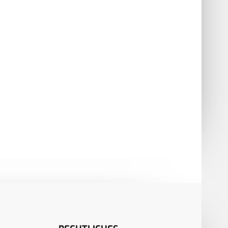
tätsausbildung für
Simulatorinduzierte
al- und spezialisierte
Befindlichkeitsstörungen bei
te
Heeresfliegern