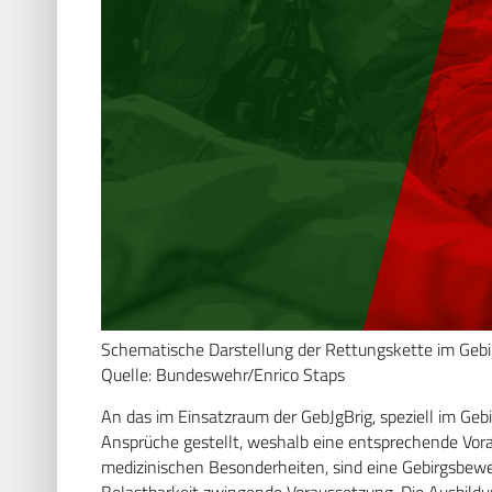
Schematische Darstellung der Rettungskette im Gebi
Quelle: Bundeswehr/Enrico Staps
An das im Einsatzraum der GebJgBrig, speziell im Ge
Ansprüche gestellt, weshalb eine entsprechende Vorau
medizinischen Besonderheiten, sind eine Gebirgsbewe
Belastbarkeit zwingende Voraussetzung. Die Ausbil