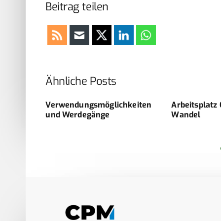
Beitrag teilen
Ähnliche Posts
zifische
Verwendungsmöglichkeiten
Arbeitsplatz 
 der
und Werdegänge
Wandel
im Heer