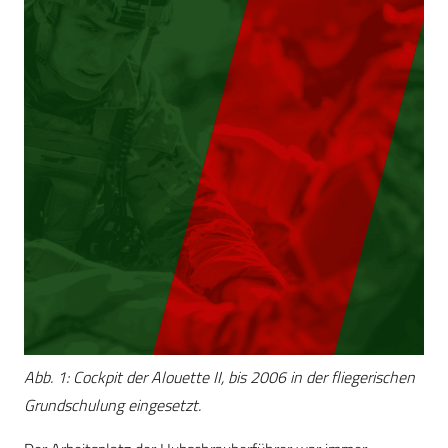
Abb. 1: Cockpit der Alouette II, bis 2006 in der fliegerischen
Grundschulung eingesetzt.